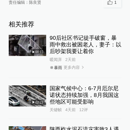
责任编辑：
陈良贤
1
相关推荐
90后社区书记徒手破窗，暴
雨中救出被困老人，妻子：以
后吵架我要让着你
00:15
暖闻湃
2天前
更多内容
暴雨
国家气候中心：6-7月厄尔尼
诺状态持续加强，8月我国这
些地区可能受影响
02:21
关键帧
4天前
12
评
陕西柞水泥石流灾害致3人遇