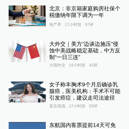
北京：非京籍家庭购房社保个
税缴纳年限下调为一年
地产界
17小时前
97
评
大外交｜美方“边谈边施压”侵
蚀中美战略稳定基础，中方反
制“一日三连”
大国外交
19小时前
43
评
女子称丰胸术9个月后确诊乳
腺癌，医美机构：手术不可能
引发癌症，建议走司法途径
直击现场
17小时前
59
评
东航国内客票提前14天可免