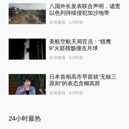
八国外长发表联合声明，谴责
以色列持续侵犯加沙地带
全球速报
1小时前
美航空航天局官员：“猎鹰
9”火箭残骸撞击月球
全球速报
3小时前
日本首相高市早苗就“无核三
原则”的表态含糊其辞
全球速报
4小时前
24小时最热