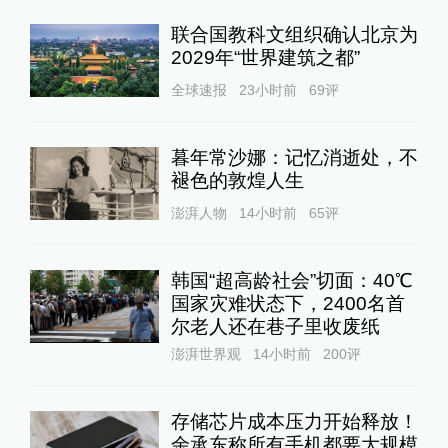
联合国教科文组织确认北京为
2029年“世界建筑之都”
全球速报
23小时前
69
评
暮年常沙娜：记忆消逝处，不
褪色的敦煌人生
澎湃人物
14小时前
65
评
韩国“超高龄社会”切面：40℃
国家灾难状态下，2400名首
尔老人还在巷子里收废纸
澎湃世界观
14小时前
200
评
存储芯片成本压力开始释放！
余承东称所有手机都要大规模