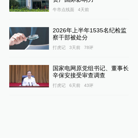
牛市点线面
4天前
2026年上半年1535名纪检监
察干部被处分
打虎记
3天前
78
评
国家电网原党组书记、董事长
辛保安接受审查调查
打虎记
6天前
43
评