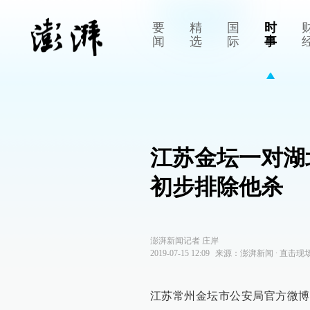
要
精
国
时
闻
选
际
事
江苏金坛一对湖
初步排除他杀
澎湃新闻记者 庄岸
2019-07-15 12:09
来源：
澎湃新闻
∙
直击现
江苏常州金坛市公安局官方微博@金