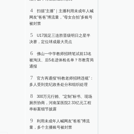
4
扫描“主播”｜主播利用未成年人喊
网友“爸爸”博流量，“母女合拍”多账号
被封禁
5
U17国足三连胜晋级明日之星半
决赛，定位球成最大亮点
6
佛山一中学教师招聘笔试前13名
被淘汰、后5名进体检名单？市教育局
通报
7
官方再通报“特教老师招聘违规”：
多人受到党纪政务处分和组织处理
8
300万元行贿、“定制”标书、现场
厕所协商，河南某医院2.33亿元工程
串标案细节披露
9
利用未成年人喊网友“爸爸”博流
量，多个主播账号被封禁