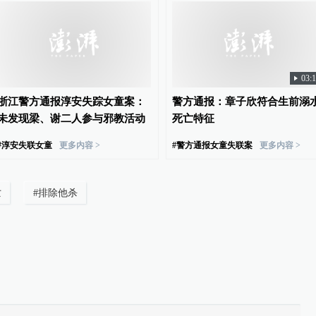
03:
浙江警方通报淳安失踪女童案：
警方通报：章子欣符合生前溺
未发现梁、谢二人参与邪教活动
死亡特征
#
淳安失联女童
更多内容 >
#
警方通报女童失联案
更多内容 >
亡
#
排除他杀