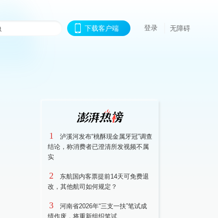
登录
下载客户端
无障碍
1
泸溪河发布“桃酥现金属牙冠”调查
结论，称消费者已澄清所发视频不属
实
2
东航国内客票提前14天可免费退
改，其他航司如何规定？
3
河南省2026年“三支一扶”笔试成
绩作废，将重新组织笔试