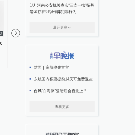
10
河南公安机关查实“三支一扶”招募
笔试存在组织作弊犯罪行为
展开更多
13
水
学生溺水事故近期频发：5月以来
四川一敬老院老人遗体
至少40名学生溺亡
溺亡，官方：私自外出
#
防溺亡
更多内容 >
#
孤寡老人
更多内容 >
封面｜东航率先官宣
东航国内客票提前14天可免费退改
台风“白海豚”登陆后会否北上？
查看更多