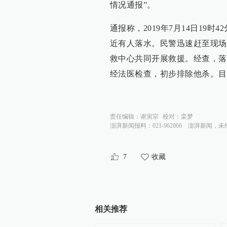
情况通报”。
通报称，2019年7月14日19
近有人落水。民警迅速赶至现场
救中心共同开展救援。经查，落
经法医检查，初步排除他杀。目
责任编辑：
谢寅宗
校对：
栾梦
澎湃新闻报料：021-962866
澎湃新闻，未
7
收藏
相关推荐