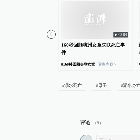
03:04
敬老院老人遗体现河道疑
160秒回顾杭州女童失联死亡事
官方：私自外出帮人看屋
件
人
更多内容 >
#
160秒回顾失联女童
更多内容 >
#
溺水死亡
#
母子
#
溺水身
评论
（
9
）