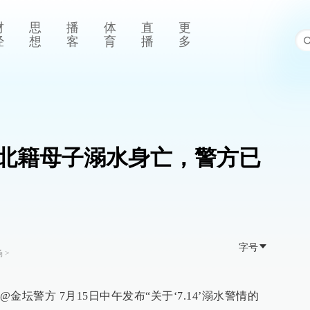
财
思
播
体
直
更
经
想
客
育
播
多
北籍母子溺水身亡，警方已
字号
场
>
坛警方 7月15日中午发布“关于‘7.14’溺水警情的