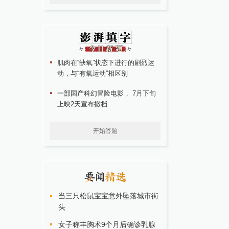
肌肉在“缺氧”状态下进行的剧烈运
动，与“有氧运动”相区别
一部国产科幻冒险电影， 7月下旬
上映2天宣布撤档
开始答题
当三只松鼠宝宝意外坠落城市街
头
女子称丰胸术9个月后确诊乳腺