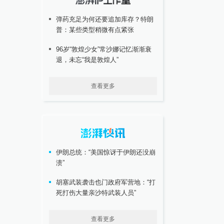
弹药充足为何还要追加库存？特朗
普：某些类型稍微有点紧张
96岁“敦煌少女”常沙娜记忆渐渐衰
退，未忘“我是敦煌人”
查看更多
伊朗总统：“美国惊讶于伊朗还没崩
溃”
胡塞武装袭击也门政府军营地：“打
死打伤大量亲沙特武装人员”
查看更多