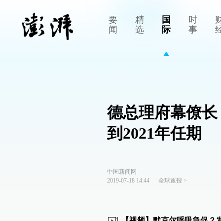
要
精
国
时
闻
选
际
事
德总理府幕僚长
到2021年任期
中国新闻网
2019-07-18 14:44
全球速报
>
【视频】默克尔呼吸急促？