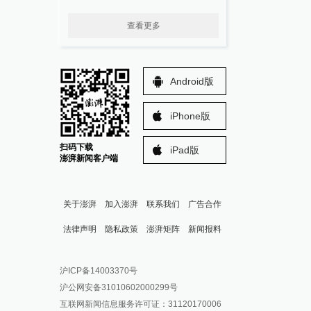
查看更多
Android版
iPhone版
扫码下载
iPad版
澎湃新闻客户端
关于澎湃
加入澎湃
联系我们
广告合作
法律声明
隐私政策
澎湃矩阵
新闻报料
报料热线: 021-962866
澎湃新闻微博
沪ICP备14003370号
报料邮箱: news@thepaper.cn
澎湃新闻公众号
沪公网安备31010602000299号
澎湃新闻抖音号
互联网新闻信息服务许可证：31120170006