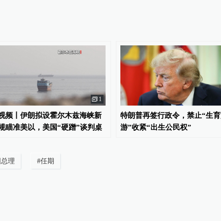
1
视频丨伊朗拟设霍尔木兹海峡新
特朗普再签行政令，禁止“生育
规瞄准美以，美国“硬蹭”谈判桌
游”收紧“出生公民权”
国总理
#
任期