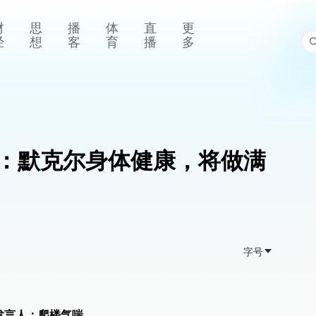
财
思
播
体
直
更
经
想
客
育
播
多
：默克尔身体健康，将做满
字号
发言人：爬楼气喘