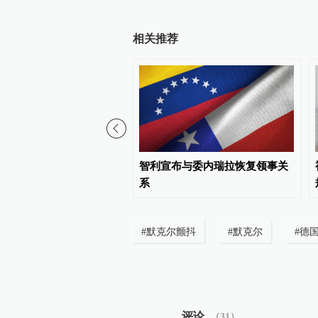
相关推荐
虑推迟征收多晶硅相关产
智利宣布与委内瑞拉恢复领事关
系
#
默克尔颤抖
#
默克尔
#
德
评论
（
31
）