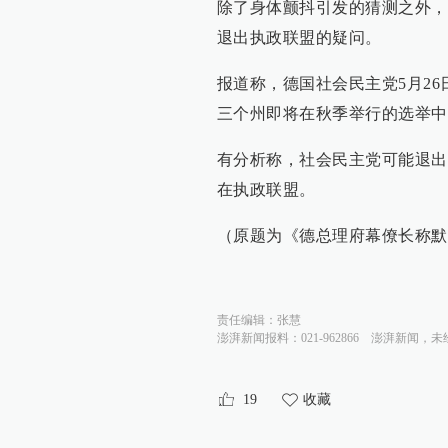
除了身体颤抖引发的猜测之外，
退出执政联盟的疑问。
报道称，德国社会民主党5月2
三个州即将在秋季举行的选举中
有分析称，社会民主党可能退出
在执政联盟。
（原题为《德总理府幕僚长称默
责任编辑：
张慧
澎湃新闻报料：021-962866
澎湃新闻，未
19
收藏