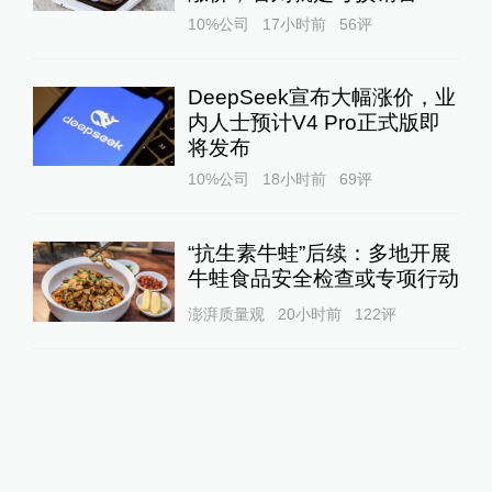
10%公司
17小时前
56
评
DeepSeek宣布大幅涨价，业
内人士预计V4 Pro正式版即
将发布
10%公司
18小时前
69
评
“抗生素牛蛙”后续：多地开展
牛蛙食品安全检查或专项行动
澎湃质量观
20小时前
122
评