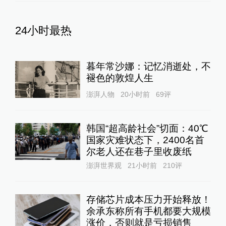
24小时最热
暮年常沙娜：记忆消逝处，不
褪色的敦煌人生
澎湃人物
20小时前
69
评
韩国“超高龄社会”切面：40℃
国家灾难状态下，2400名首
尔老人还在巷子里收废纸
澎湃世界观
21小时前
210
评
存储芯片成本压力开始释放！
余承东称所有手机都要大规模
涨价，否则就是亏损销售