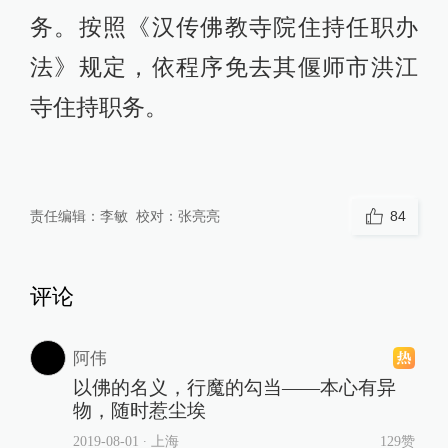
务。按照《汉传佛教寺院住持任职办
法》规定，依程序免去其偃师市洪江
寺住持职务。
责任编辑：
李敏
校对：
张亮亮
84
评论
阿伟
以佛的名义，行魔的勾当——本心有异
物，随时惹尘埃
2019-08-01
∙ 上海
129赞