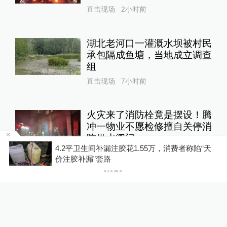
直击现场
2小时前
湖北老河口一灌溉水坝被村民
承包隔成鱼塘，当地成立调查
组
直击现场
7小时前
火灾来了消防栓竟是摆设！腾
冲一物业不愿检修擅自关停消
防供水阀门
，
4.2平卫生间补漏注胶花1.55万，消费者称陷“天
直击现场
9小时前
价注胶补漏”套路
宜宾高县5.5级地震后，为何
余震不断？四川省地震局回应
直击现场
10小时前