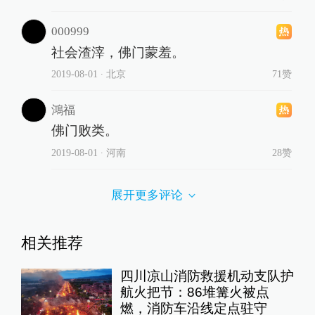
000999
社会渣滓，佛门蒙羞。
2019-08-01
∙ 北京
71赞
鴻福
佛门败类。
2019-08-01
∙ 河南
28赞
展开更多评论
相关推荐
四川凉山消防救援机动支队护
航火把节：86堆篝火被点
燃，消防车沿线定点驻守