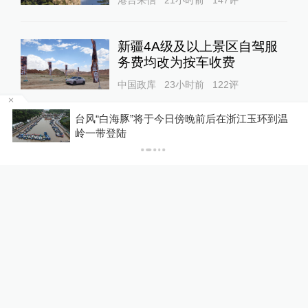
新疆4A级及以上景区自驾服
务费均改为按车收费
中国政库
23小时前
122
评
台风“白海豚”将于今日傍晚前后在浙江玉环到温
“青海和兰州在抢一碗面？”青
P
岭一带登陆
海媒体：这种说法，格局小了
中国政库
19小时前
78
评
蓝厅观察丨被中方反制的7家
美国实体有何来头？
全球速报
18小时前
34
评
核观察｜美欲用战术核武器对