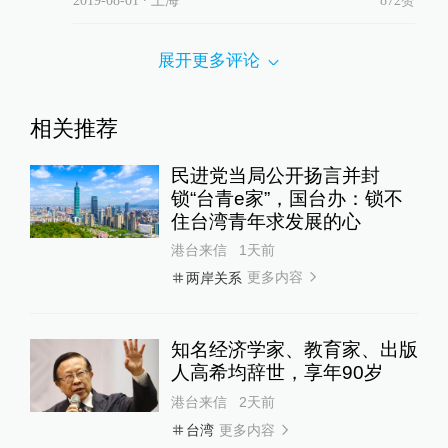
2019-08-01
∙ 上海
872赞
展开更多评论
相关推荐
民进党当局公开扬言并封
锁“台青e家”，国台办：锁不
住台湾青年求发展的心
港台来信
1天前
更多内容
两岸关系
知名经济学家、教育家、出版
人高希均辞世，享年90岁
港台来信
2天前
更多内容
台湾