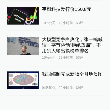
宇树科技发行价150.8元
10%公司
16小时前
53
评
大模型竞争白热化，张一鸣喊
话：字节跳动“拒绝蒸馏”，不
用别人输出换榜单排名
10%公司
23小时前
53
评
我国编制完成新版全月地质图
国防聚焦
22小时前
69
评