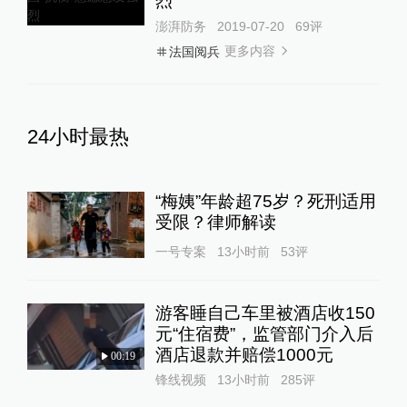
烈
澎湃防务
2019-07-20
69
评
更多内容
法国阅兵
24小时最热
“梅姨”年龄超75岁？死刑适用
受限？律师解读
一号专案
13小时前
53
评
游客睡自己车里被酒店收150
元“住宿费”，监管部门介入后
酒店退款并赔偿1000元
00:19
锋线视频
13小时前
285
评