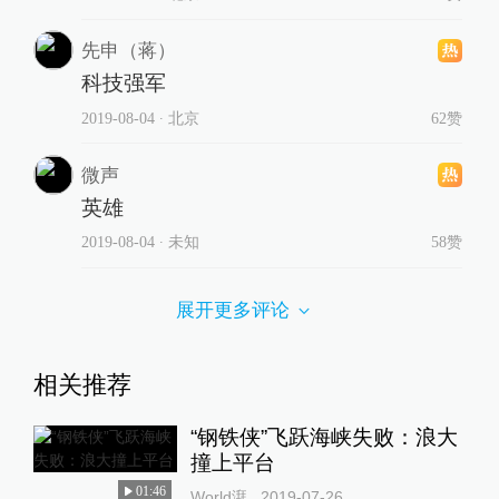
先申（蒋）
科技强军
2019-08-04
∙ 北京
62赞
微声
英雄
2019-08-04
∙ 未知
58赞
展开更多评论
相关推荐
“钢铁侠”飞跃海峡失败：浪大
撞上平台
01:46
World湃
2019-07-26