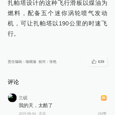
扎帕塔设计的这种飞行滑板以煤油为
燃料，配备五个迷你涡轮喷气发动
机，可让扎帕塔以190公里的时速飞
行。
责任编辑：
喻晓璇
校对：
张艳
639
评论
兰砚
我的天，太酷了
2019-08-04
∙ 北京
184赞