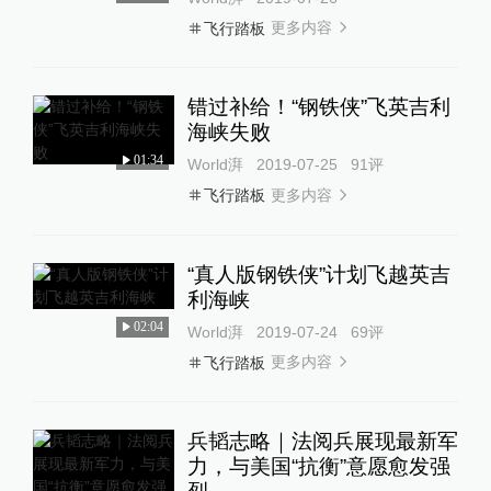
更多内容
飞行踏板
错过补给！“钢铁侠”飞英吉利
海峡失败
01:34
World湃
2019-07-25
91
评
更多内容
飞行踏板
“真人版钢铁侠”计划飞越英吉
利海峡
02:04
World湃
2019-07-24
69
评
更多内容
飞行踏板
兵韬志略｜法阅兵展现最新军
力，与美国“抗衡”意愿愈发强