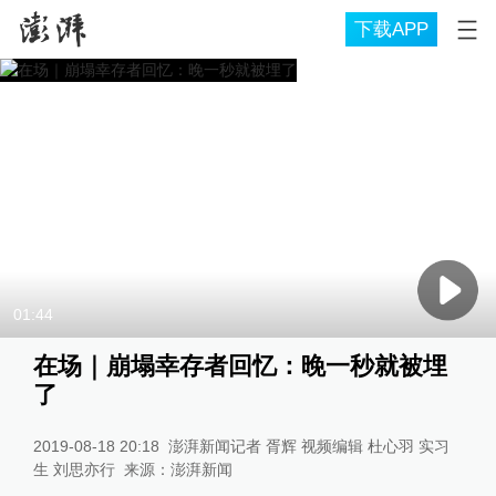
下载APP
01:44
在场｜崩塌幸存者回忆：晚一秒就被埋
了
2019-08-18 20:18
澎湃新闻记者 胥辉 视频编辑 杜心羽 实习
生 刘思亦行
来源：
澎湃新闻