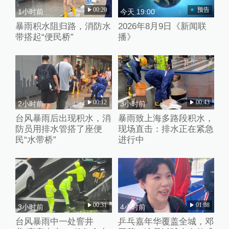
00:20
预告
1小时前
今天 19:00
暴雨积水阻归路，消防水
2026年8月9日《新闻联
带搭起“便民桥”
播》
00:12
00:43
2小时前
3小时前
台风暴雨后出现积水，消
暴雨致上海多路段积水，
防员用排水管搭了座便
现场直击：排水正在紧急
民“水带桥”
进行中
00:31
01:08
3小时前
4小时前
台风暴雨中一处窨井
乒乓嘉年华覆盖全城，邓