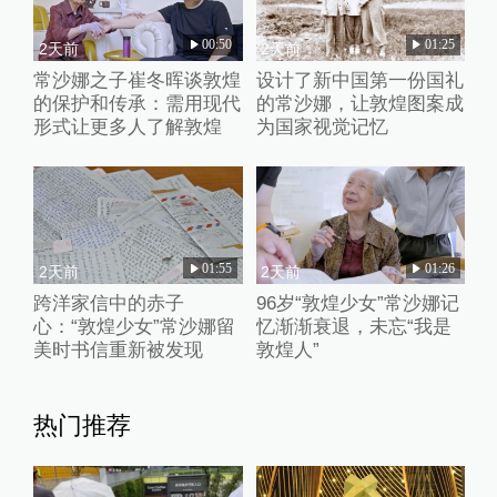
00:50
01:25
2天前
2天前
常沙娜之子崔冬晖谈敦煌
设计了新中国第一份国礼
的保护和传承：需用现代
的常沙娜，让敦煌图案成
形式让更多人了解敦煌
为国家视觉记忆
01:55
01:26
2天前
2天前
跨洋家信中的赤子
96岁“敦煌少女”常沙娜记
心：“敦煌少女”常沙娜留
忆渐渐衰退，未忘“我是
美时书信重新被发现
敦煌人”
热门推荐