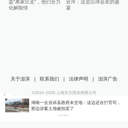
盖“离家出走”，他们合力
亚萍：这是以球会友的盛
化解险情
宴
关于澎湃
|
联系我们
|
法律声明
|
澎湃广告
©2014~
2026
上海东方报业有限公司
沪ICP证：沪B2-20170116 | 沪ICP备14003370号
官司，
数学家张寿武：AI的问题不是用不用的问题，
互联网新闻信息服务许可证：31120170006
是怎么用、如何监管
沪公网安备 31010602000299号