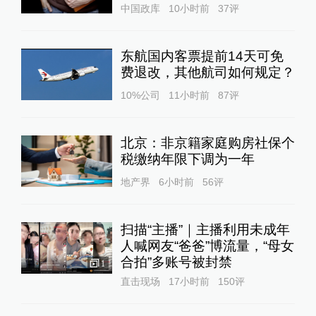
中国政库
10小时前
37
评
东航国内客票提前14天可免
费退改，其他航司如何规定？
10%公司
11小时前
87
评
北京：非京籍家庭购房社保个
税缴纳年限下调为一年
地产界
6小时前
56
评
扫描“主播”｜主播利用未成年
人喊网友“爸爸”博流量，“母女
合拍”多账号被封禁
1
直击现场
17小时前
150
评