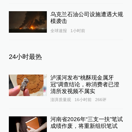
乌克兰石油公司设施遭遇大规
模袭击
全球速报
1小时前
24小时最热
泸溪河发布“桃酥现金属牙
冠”调查结论，称消费者已澄
清所发视频不属实
澎湃质量观
16小时前
266
评
河南省2026年“三支一扶”笔试
成绩作废，将重新组织笔试