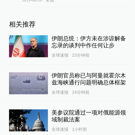
相关推荐
伊朗总统：伊方未在涉谅解备
忘录的谈判中作任何让步
全球速报
23分钟前
伊朗官员称已与阿曼就霍尔木
兹海峡通行问题明确总体框架
全球速报
24分钟前
美参议院通过一项对俄能源领
域制裁法案
全球速报
1小时前