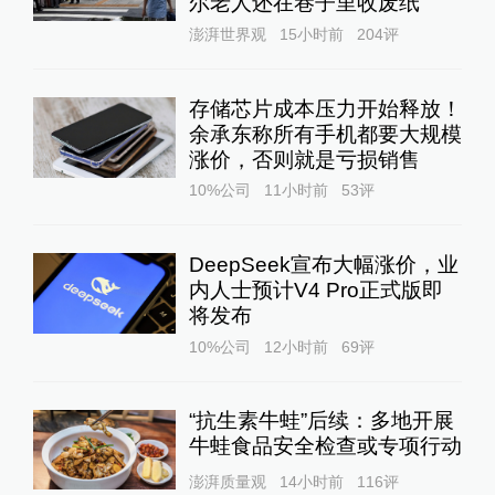
尔老人还在巷子里收废纸
澎湃世界观
15小时前
204
评
存储芯片成本压力开始释放！
余承东称所有手机都要大规模
涨价，否则就是亏损销售
10%公司
11小时前
53
评
DeepSeek宣布大幅涨价，业
内人士预计V4 Pro正式版即
将发布
10%公司
12小时前
69
评
“抗生素牛蛙”后续：多地开展
牛蛙食品安全检查或专项行动
澎湃质量观
14小时前
116
评