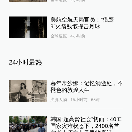
美航空航天局官员：“猎鹰
9”火箭残骸撞击月球
全球速报
4小时前
24小时最热
暮年常沙娜：记忆消逝处，不
褪色的敦煌人生
澎湃人物
15小时前
65
评
韩国“超高龄社会”切面：40℃
国家灾难状态下，2400名首