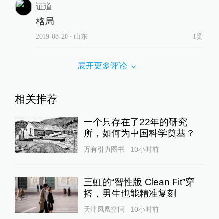
证道
格局
2019-08-20
∙ 山东
1赞
展开更多评论
相关推荐
一个只存在了22年的研究
所，如何为中国科学奠基？
万有引力图书
10小时前
王虹的“智性版 Clean Fit”穿
搭，男生也能精准复刻
天津凤凰空间
10小时前