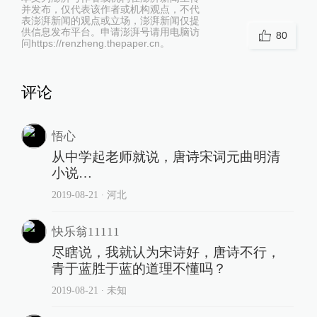
并发布，仅代表该作者或机构观点，不代
表澎湃新闻的观点或立场，澎湃新闻仅提
供信息发布平台。申请澎湃号请用电脑访
80
问https://renzheng.thepaper.cn。
评论
悟心
从中学起老师就说，唐诗宋词元曲明清
小说…
2019-08-21
∙ 河北
快乐翁11111
尽瞎说，我就认为宋诗好，唐诗不行，
青于蓝胜于蓝的道理不懂吗？
2019-08-21
∙ 未知