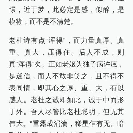
憬，近于梦，此必定是感，似醉，是
模糊，而不是不清楚。
老杜诗有点“浑得”，而力量真厚、真
重、真大，压得住。后人不成，则
真“浑得”矣。正如老妪为独子病许愿，
是迷信，而人不敢非笑之，且不得不
表同情，即其心之厚、重、大，有以
感人。老杜之诚即如此，诚于中而形
于外。吾人尽管比老杜聪明，但无其
伟大。“重露成涓滴，稀星乍有无。暗