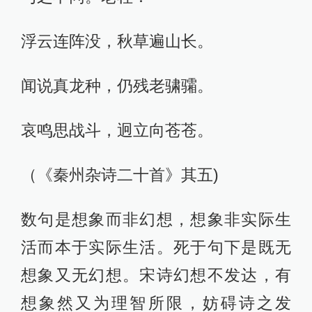
浮云连阵没，秋草遍山长。
闻说真龙种，仍残老骕骦。
哀鸣思战斗，迥立向苍苍。
（《秦州杂诗二十首》其五)
数句是想象而非幻想，想象非实际生
活而本于实际生活。死于句下是既无
想象又无幻想。宋诗幻想不发达，有
想象然又为理智所限，妨碍诗之发