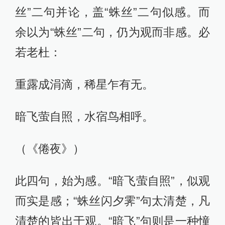
丝”二句并论，盖“蛛丝”二句似感。而
余以为“蛛丝”二句，仍为观而非感。必
若老杜：
重露成涓滴，稀星乍有无。
暗飞萤自照，水宿鸟相呼。
（《倦夜》）
此四句，始为感。“暗飞萤自照”，似观
而实是感；“蛛丝闪夕霁”句太清楚，凡
清楚的皆出于观。“暗飞”句则是一种憧