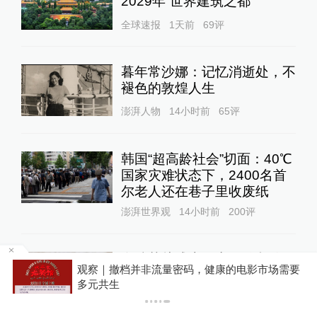
2029年“世界建筑之都”
全球速报
1天前
69
评
暮年常沙娜：记忆消逝处，不
褪色的敦煌人生
澎湃人物
14小时前
65
评
韩国“超高龄社会”切面：40℃
国家灾难状态下，2400名首
尔老人还在巷子里收废纸
澎湃世界观
14小时前
200
评
存储芯片成本压力开始释放！
管部
观察｜撤档并非流量密码，健康的电影市场需要
余承东称所有手机都要大规模
多元共生
涨价，否则就是亏损销售
10%公司
11小时前
50
评