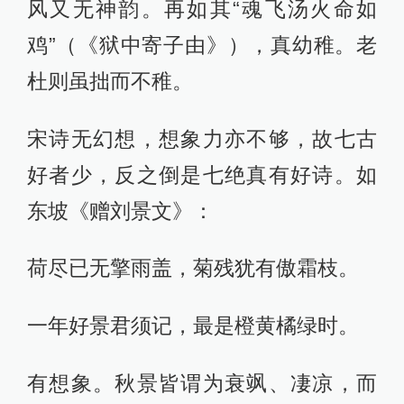
风又无神韵。再如其“魂飞汤火命如
鸡”（《狱中寄子由》），真幼稚。老
杜则虽拙而不稚。
宋诗无幻想，想象力亦不够，故七古
好者少，反之倒是七绝真有好诗。如
东坡《赠刘景文》：
荷尽已无擎雨盖，菊残犹有傲霜枝。
一年好景君须记，最是橙黄橘绿时。
有想象。秋景皆谓为衰飒、凄凉，而