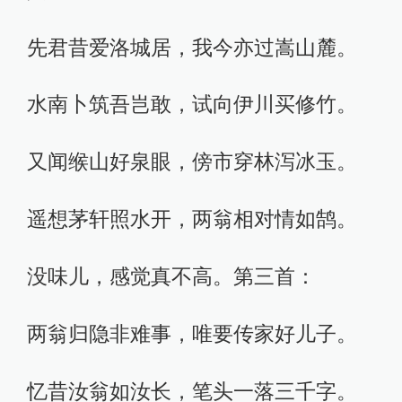
先君昔爱洛城居，我今亦过嵩山麓。
水南卜筑吾岂敢，试向伊川买修竹。
又闻缑山好泉眼，傍市穿林泻冰玉。
遥想茅轩照水开，两翁相对情如鹄。
没味儿，感觉真不高。第三首：
两翁归隐非难事，唯要传家好儿子。
忆昔汝翁如汝长，笔头一落三千字。