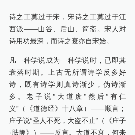
诗之工莫过于宋，宋诗之工莫过于江
西派——山谷、后山、简斋。宋人对
诗用功最深，而诗之衰亦自宋始。
凡一种学说成为一种学说时，已即其
衰落时期。上古无所谓诗学反多好
诗，既有诗学则真诗渐少，伪诗渐
多。老子说“大道废”然后“有仁
义”（《道德经》十八章）——顺言；
庄子说“圣人不死，大盗不止”（《庄子
·胠箧》）——反言。大道不衰，何来