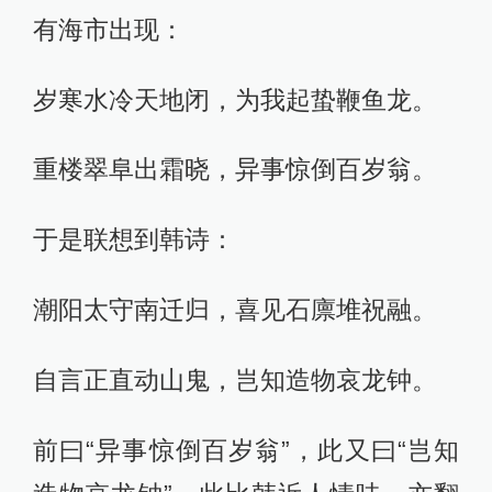
有海市出现：
岁寒水冷天地闭，为我起蛰鞭鱼龙。
重楼翠阜出霜晓，异事惊倒百岁翁。
于是联想到韩诗：
潮阳太守南迁归，喜见石廪堆祝融。
自言正直动山鬼，岂知造物哀龙钟。
前曰“异事惊倒百岁翁”，此又曰“岂知