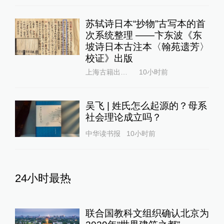
苏轼诗日本“抄物”古写本的首
次系统整理 ——卞东波《东
坡诗日本古注本〈翰苑遗芳〉
校证》出版
上海古籍出版社
10小时前
吴飞 | 姓氏怎么起源的？母系
社会理论成立吗？
中华读书报
10小时前
24小时最热
联合国教科文组织确认北京为