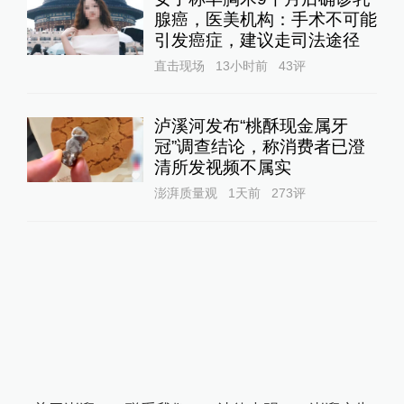
腺癌，医美机构：手术不可能
引发癌症，建议走司法途径
直击现场
13小时前
43
评
泸溪河发布“桃酥现金属牙
冠”调查结论，称消费者已澄
清所发视频不属实
澎湃质量观
1天前
273
评