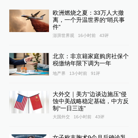
欧洲燃烧之夏：33万人大撤
离，一个升温世界的“哨兵事
件”
澎湃世界观
16小时前
43
评
北京：非京籍家庭购房社保个
税缴纳年限下调为一年
地产界
13小时前
91
评
大外交｜美方“边谈边施压”侵
蚀中美战略稳定基础，中方反
制“一日三连”
大国外交
16小时前
43
评
女子称丰胸术9个月后确诊乳