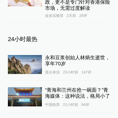
政，更不是专门针对香港保险
市场，无需过度解读
金改实验室
2天前
28
评
24小时最热
永和豆浆创始人林炳生逝世，
享年70岁
港台来信
23小时前
147
评
“青海和兰州在抢一碗面？”青
海媒体：这种说法，格局小了
中国政库
21小时前
84
评