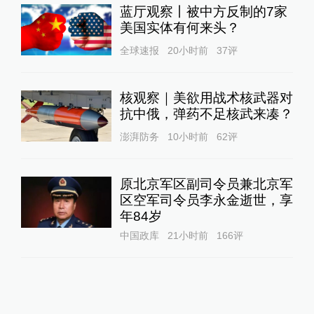
蓝厅观察丨被中方反制的7家
美国实体有何来头？
全球速报
20小时前
37
评
核观察｜美欲用战术核武器对
抗中俄，弹药不足核武来凑？
澎湃防务
10小时前
62
评
原北京军区副司令员兼北京军
区空军司令员李永金逝世，享
年84岁
中国政库
21小时前
166
评