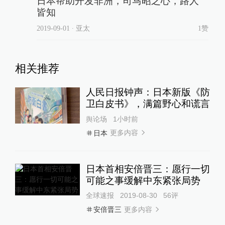
日本帮助开发非洲，司马昭之心，路人
皆知
2019-09-01
∙ 亚太
1赞
相关推荐
人民日报钟声：日本新版《防
卫白皮书》，满篇野心和谎言
舆论场
1小时前
更多内容
日本
日本首相安倍晋三：愿行一切
可能之事缓解中东紧张局势
全球速报
2019-08-30
56
评
更多内容
安倍晋三