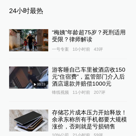
24小时最热
“梅姨”年龄超75岁？死刑适用
受限？律师解读
一号专案
10小时前
43
评
游客睡自己车里被酒店收150
元“住宿费”，监管部门介入后
酒店退款并赔偿1000元
00:19
锋线视频
11小时前
207
评
存储芯片成本压力开始释放！
余承东称所有手机都要大规模
涨价，否则就是亏损销售
10%公司
21小时前
59
评