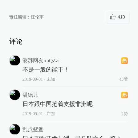
责任编辑：
汪伦宇
410
评论
澎湃网友imQZzi
不是一般的能干！
2019-09-01
∙ 未知
45赞
潘德儿
日本跟中国抢着支援非洲呢
2019-09-01
∙ 广东
2赞
乱点鸳鸯