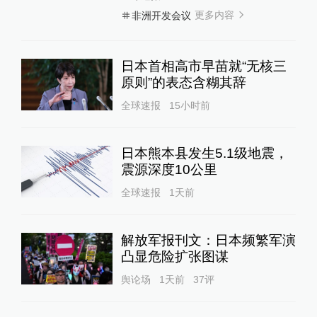
更多内容
非洲开发会议
日本首相高市早苗就“无核三
原则”的表态含糊其辞
全球速报
15小时前
日本熊本县发生5.1级地震，
震源深度10公里
全球速报
1天前
解放军报刊文：日本频繁军演
凸显危险扩张图谋
舆论场
1天前
37
评