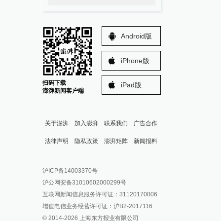
Android版
iPhone版
扫码下载
iPad版
澎湃新闻客户端
关于澎湃
加入澎湃
联系我们
广告合作
法律声明
隐私政策
澎湃矩阵
新闻报料
报料热线: 021-962866
澎湃新闻微博
沪ICP备14003370号
报料邮箱: news@thepaper.cn
澎湃新闻公众号
沪公网安备31010602000299号
澎湃新闻抖音号
互联网新闻信息服务许可证：31120170006
派生万物开放平台
增值电信业务经营许可证：沪B2-2017116
© 2014-
2026
上海东方报业有限公司
IP SHANGHAI