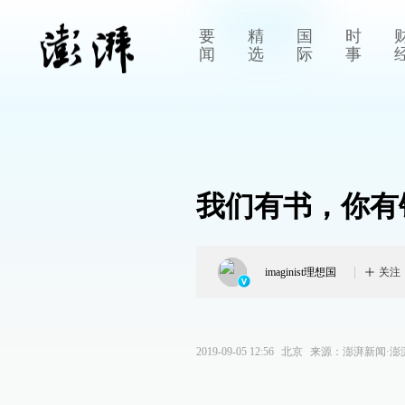
要
精
国
时
闻
选
际
事
我们有书，你有
imaginist理想国
关注
2019-09-05 12:56
北京
来源：
澎湃新闻·澎