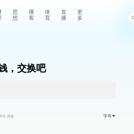
财
思
播
体
直
更
经
想
客
育
播
多
钱，交换吧
字号
湃号·湃客