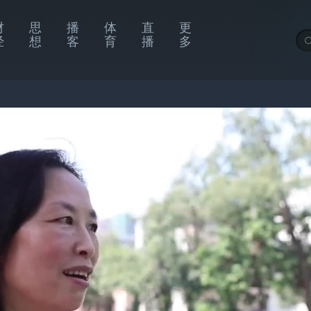
财
思
播
体
直
更
经
想
客
育
播
多