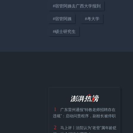
#
宿管阿姨去广西大学报到
04:14
#
宿管阿姨
#
考大学
只要在路上，世界便是你的“主
#
硕士研究生
场”
38:12
《顾视》城市人物专访第四期：
高校加持下大零号湾的协同发展
与城市展望
1
广东雷州通报“特教老师招聘存在
违规”：启动问责程序，副校长被停职
2
马上评丨法院认为“老登”属年龄贬