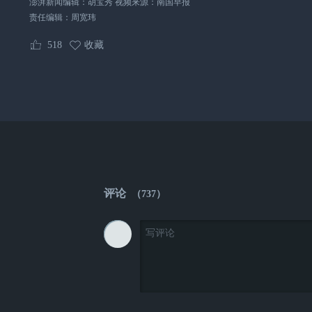
澎湃新闻编辑：胡宝秀 视频来源：南国早报
责任编辑：
周宽玮
518
收藏
评论
（
737
）