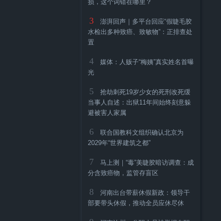
损，这个词错在哪里？
3
澎湃回声｜多平台回应“假睫毛胶
水检出多种致癌、致敏物”：正排查处
置
4
媒体：人贩子“梅姨”真实姓名首曝
光
5
抢劫刺死19岁少女的死刑改死缓
当事人自述：出狱11年间始终刻意躲
避被害人家属
6
联合国教科文组织确认北京为
2029年“世界建筑之都”
7
马上测｜“毒”美睫胶暗访调查：成
分含致癌物，监管存盲区
8
河南出台带薪休假新政：领导干
部要带头休假，推动全员应休尽休