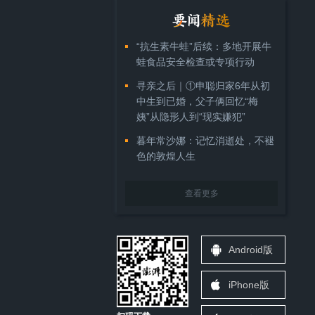
“抗生素牛蛙”后续：多地开展牛
蛙食品安全检查或专项行动
寻亲之后｜①申聪归家6年从初
中生到已婚，父子俩回忆“梅
姨”从隐形人到“现实嫌犯”
暮年常沙娜：记忆消逝处，不褪
色的敦煌人生
查看更多
Android版
iPhone版