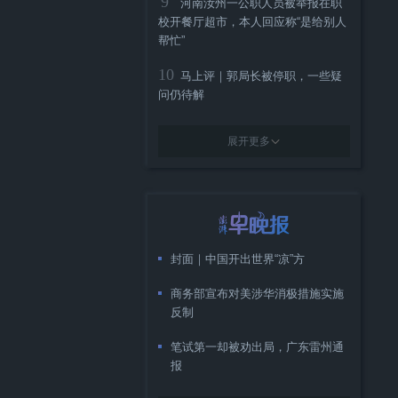
9
河南汝州一公职人员被举报在职
校开餐厅超市，本人回应称“是给别人
帮忙”
10
马上评｜郭局长被停职，一些疑
问仍待解
展开更多
封面｜中国开出世界“凉”方
商务部宣布对美涉华消极措施实施
反制
笔试第一却被劝出局，广东雷州通
报