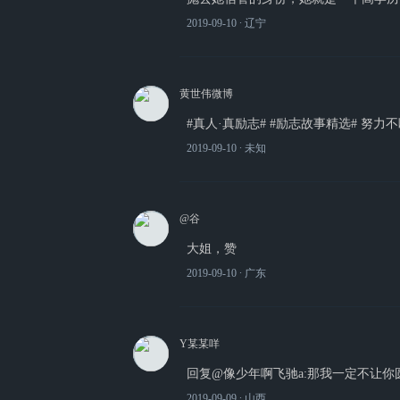
2019-09-10
∙ 辽宁
黄世伟微博
#真人·真励志# #励志故事精选# 努
2019-09-10
∙ 未知
@谷
大姐，赞
2019-09-10
∙ 广东
Y某某咩
回复@像少年啊飞驰a:那我一定不让你圆梦
2019-09-09
∙ 山西