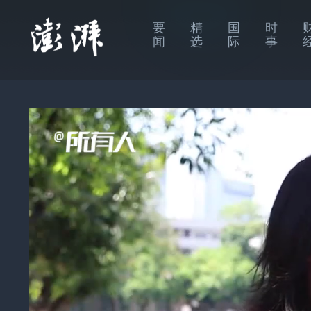
要
精
国
时
闻
选
际
事