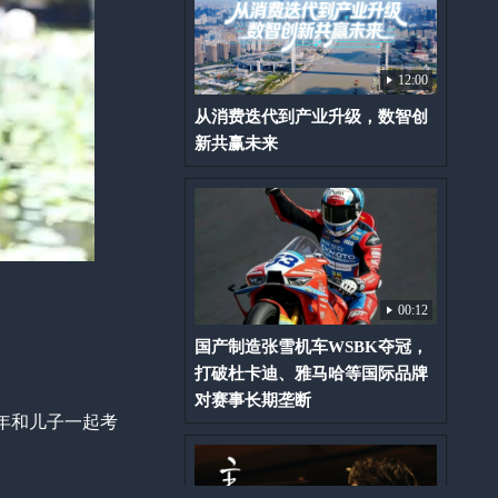
12:00
从消费迭代到产业升级，数智创
新共赢未来
00:12
国产制造张雪机车WSBK夺冠，
打破杜卡迪、雅马哈等国际品牌
对赛事长期垄断
年和儿子一起考