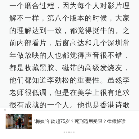
李劲松作曲，朱文电影《小东西》原
声音乐会现场（2010年深圳湾艺穗
节）
但是也有一些观众觉得部分场景的声
音有点抢戏了，可能觉得能量很强，
每个人的主观观感不一样。我们今天
下午跟朋友也聊到，有些影片对音乐
用的不好，是因为音乐对于情绪的调
动过于直接了，这个问题很普遍。音
因瞬时客流集中等原因致部分观众入场受阻，浙
乐对观众的情绪影响会比画面更直
江省博物馆致歉
接。但你如果从声音艺术的角度去考