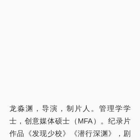
情片《好友》制片人／摄影指导。曾
任华谊兄弟电影及娱乐营销策划总
监，欧洲纪录片网络（EDN）中国区
联络人。
采访正文
导 筒：最初这个故事是怎么构思，和
之前的短片有什么关联？
杨平道：大概是06年的时候，我在北
京上学，暑假想拍一个短片，一个爱
情故事。小地方的人面对镜头比较扭