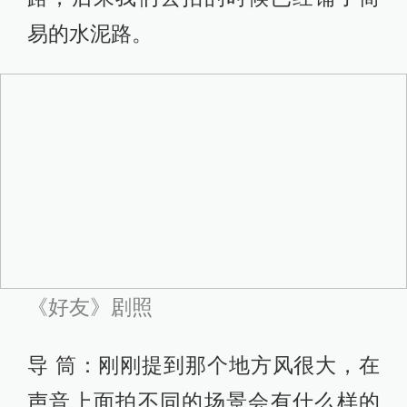
港，早期帮助过《蓝风筝》，后来给
陈果的一些片子配乐，是一个很有经
验很有成就的前辈。正好龙淼渊跟他
认识，他就非常爽快地，没说什么就
过来了。配乐做了8个版本，我们看到
的是一版比一版好，到第八个版本的
时候，我们非常满意。沟通过程对他
来讲也是一种探索，但他之前是有这
样的基础在里面。
比如在风车顶会感到一个强大的声
场，因为风车在转动，你会感受到那