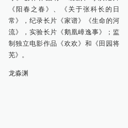
《阳春之春》、《关于张科长的日
常》，纪录长片《家谱》《生命的河
流》，实验长片《鹅凰嶂逸事》；监
制独立电影作品《欢欢》和《田园将
芜》。
龙淼渊
龙淼渊，导演，制片人。管理学学
士，创意媒体硕士（MFA）。纪录片
作品《发现少校》《潜行深渊》，剧