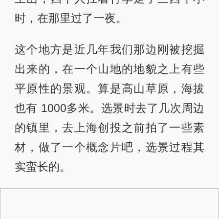
龙淼渊：这部其实也算是平道第一部
比较工业化制作或者属于分工合作模
式下的片子。勘景回来后，我们计划
是做40天，因为外景多，等合适的天
气确实耗了很多时间，但从事后看还
是蛮顺利的。拖了两天，就是为了等
雨等雾。雾太大拍不了，雾小了也拍
不了。开机前段还等雨，就是不下
雨，统筹把不要求雨景的戏都往前
提，差点拍到没得拍。算上开机前剧
组集结准备三天，整个周期是45天，