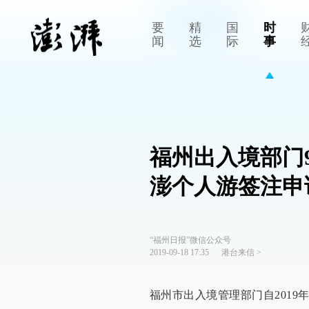
要
精
国
时
闻
选
际
事
福州出入境部门
澎个人游签注申
“福州日报”微信公众号
2019-09-18 17:35
港台来信
>
福州市出入境管理部门自2019