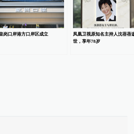
皇岗口岸港方口岸区成立
凤凰卫视原知名主持人沈蓓蓓
世，享年78岁