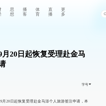
财
思
播
体
直
更
经
想
客
育
播
多
9月20日起恢复受理赴金马
请
字号
年9月20日起恢复受理赴金马澎个人旅游签注申请，本