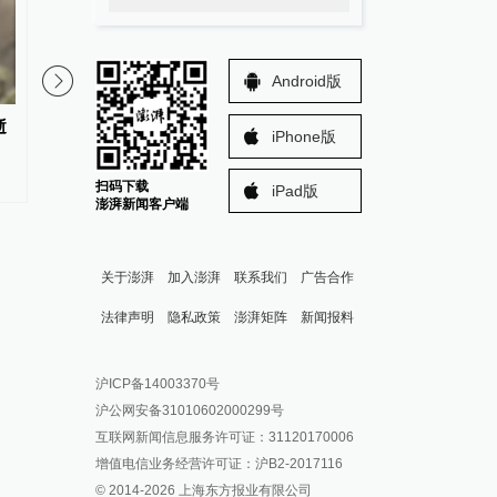
Android版
逝
海峡时评丨《给阿嬷的情书》在
国台办：解放军在台海
iPhone版
台未映先热彰显两岸同胞情感共
演训活动天经地义
鸣
扫码下载
iPad版
澎湃新闻客户端
关于澎湃
加入澎湃
联系我们
广告合作
法律声明
隐私政策
澎湃矩阵
新闻报料
报料热线: 021-962866
澎湃新闻微博
沪ICP备14003370号
报料邮箱: news@thepaper.cn
澎湃新闻公众号
沪公网安备31010602000299号
澎湃新闻抖音号
互联网新闻信息服务许可证：31120170006
派生万物开放平台
增值电信业务经营许可证：沪B2-2017116
© 2014-
2026
上海东方报业有限公司
IP SHANGHAI