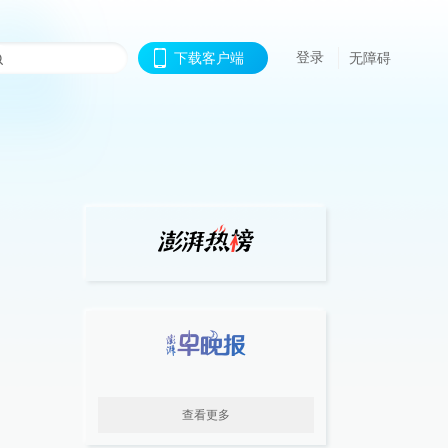
登录
下载客户端
无障碍
查看更多