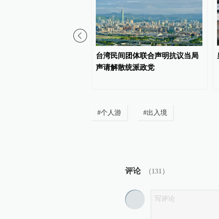
：解放军在台海周边组织
台湾民间团体联合声明抗议当局
动天经地义
声请解散统派政党
#
个人游
#
出入境
评论
（
131
）