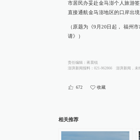
市居民办妥赴金马澎个人旅游签
直接通航金马澎地区的口岸出
（原题为《9月20日起， 福
请》）
责任编辑：
蒋晨锐
澎湃新闻报料：021-962866
澎湃新闻，未
672
收藏
相关推荐