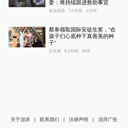
委：将持续跟进救助事宜
直击现场
7小时前
119
评
蔡皋领取国际安徒生奖，“在
孩子们心底种下真善美的种
子”
文化课
8小时前
59
评
关于澎湃
|
联系我们
|
法律声明
|
澎湃广告