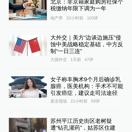
北京：非京籍家庭购房社保个
税缴纳年限下调为一年
地产界
22小时前
103
评
大外交｜美方“边谈边施压”侵
蚀中美战略稳定基础，中方反
制“一日三连”
大国外交
1天前
47
评
女子称丰胸术9个月后确诊乳
腺癌，医美机构：手术不可能
引发癌症，建议走司法途径
直击现场
21小时前
59
评
苏州平江历史街区老树疑
遭“钻孔灌药”，姑苏区住建