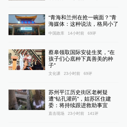
“青海和兰州在抢一碗面？”青
海媒体：这种说法，格局小了
中国政库
14小时前
69
评
蔡皋领取国际安徒生奖，“在
孩子们心底种下真善美的种
子”
文化课
23小时前
69
评
苏州平江历史街区老树疑
遭“钻孔灌药”，姑苏区住建
委：将持续跟进救助事宜
直击现场
23小时前
141
评