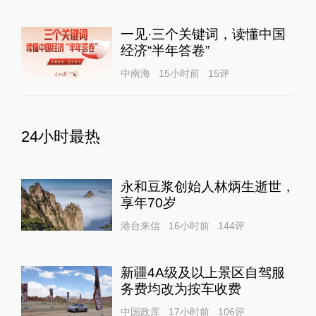
一见·三个关键词，读懂中国
经济“半年答卷”
中南海
15小时前
15
评
24小时最热
永和豆浆创始人林炳生逝世，
享年70岁
港台来信
16小时前
144
评
新疆4A级及以上景区自驾服
务费均改为按车收费
中国政库
17小时前
106
评