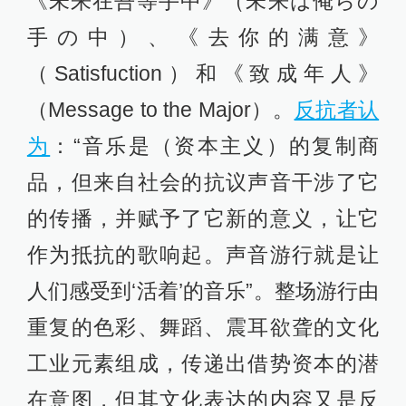
《未来在吾等手中》（未来は俺らの
手の中）、《去你的满意》
（Satisfuction）和《致成年人》
（Message to the Major）。
反抗者认
为
：“音乐是（资本主义）的复制商
品，但来自社会的抗议声音干涉了它
的传播，并赋予了它新的意义，让它
作为抵抗的歌响起。声音游行就是让
人们感受到‘活着’的音乐”。整场游行由
重复的色彩、舞蹈、震耳欲聋的文化
工业元素组成，传递出借势资本的潜
在意图，但其文化表达的内容又是反