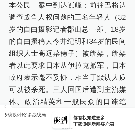
本公民一案中到达巅峰：前往巴格达
调查战争人权问题的三名年轻人（32
岁的自由摄影记者郡山总一郎、18岁
的自由撰稿人今井纪明和34岁的民间
组织人士高远菜穗子）被绑架，绑架
者以此要求日本从伊拉克撤军，日本
政府表示毫不妥协，相当于默认人质
可以被杀死。三人回国后遭到主流媒
体、政治精英和一般民众的口诛笔
伐，被认为“给国家添了麻烦”，是“不
局
你有权知道更多
下载APP
下载澎湃新闻客户端
负责任”的人物。日本政府甚至让三人