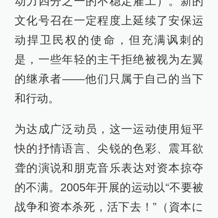
动力四分之一的不稳定雇工）。新的
文化号召在一定程度上延续了安保运
动捍卫民权的使命，但充满讽刺的
是，一些年轻的主干拒绝被视为左翼
的继承者——他们只属于自己的当下
和行动。
为达成广泛动员，这一运动使用短平
快的抒情语言、尖锐的色彩、震耳欲
聋的演说和朋克音乐表达对资本掠夺
的不满。2005年开展的运动以“不要被
战争和资本杀死，活下去！”（資本に