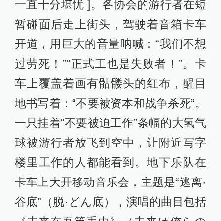
一直十分堪忧 ]。各协会的游行者在短
暂碰面后走上街头，驾驶着音箱卡车
开道，用巨大的音量呐喊：“我们不想
过劳死！”“正式工也是失败者！”。卡
车上覆盖着画有骷髅头的红布，醒目
地书写着：“不要被资本和战争杀死”。
一只挂着“不要被迫工作”条幅的大氢气
球被游行者放飞到空中，让附近写字
楼里工作的人都能看到。地下乐队在
卡车上大开移动音乐会，主题是“逃离·
谷底”（脱·どん底），演唱的曲目包括