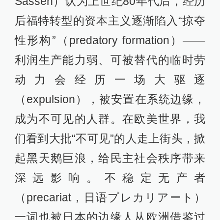
Sassen）认为上世纪80年代后，经历
后福特转型的资本主义逐渐陷入“掠夺
性形构”（predatory formation）——
利润生产能力弱、可被替代的临时劳
动力会经历一场大驱逐
（expulsion），被安置在系统边缘，
成为不可见的人群。在欧美世界，我
们看到大批“不可见”的人走上街头，掀
起黑天鹅巨浪，给民主社会秩序带来
深远影响。不稳定无产者
（precariat，日语プレカリアート）
一词也被日本的边缘人从欧洲借鉴过