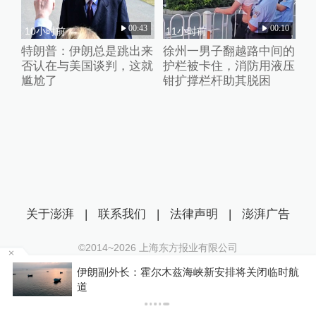
00:43
00:10
10小时前
11小时前
特朗普：伊朗总是跳出来
徐州一男子翻越路中间的
否认在与美国谈判，这就
护栏被卡住，消防用液压
尴尬了
钳扩撑栏杆助其脱困
关于澎湃
|
联系我们
|
法律声明
|
澎湃广告
©2014~
2026
上海东方报业有限公司
沪ICP证：沪B2-20170116 | 沪ICP备14003370号
闭临时航
你有权知道更多
互联网新闻信息服务许可证：31120170006
下载A
下载澎湃新闻客户端
沪公网安备 31010602000299号