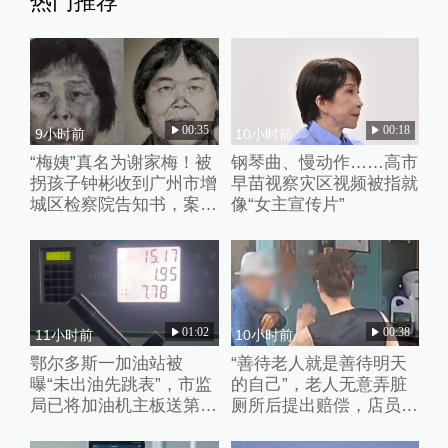
热门推荐
00:35
00:18
9小时前
10小时前
“梅姨”真名为谢家梅！被
钢琴曲、慢动作……高市
拐孩子钟彬收到广州市增
早苗视察灾区视频被指就
城区检察院告知书，案件
像“女主宣传片”
进入审查起诉环节
01:02
00:38
11小时前
10小时前
鄂尔多斯一加油站被
“善待老人就是善待明天
曝“未出油先跳表”，市监
的自己”，老人无意弄脏
局已将加油机主板送第三
厕所后提出赔偿，店员婉
方检测
拒并默默打扫干净