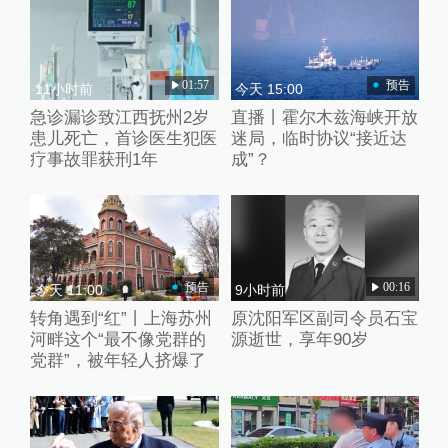
01:57
预告
11小时前
今天 15:00
急诊漏诊致江西抚州2岁
直播丨霍尔木兹海峡开放
患儿死亡，首诊医生犯医
迷局，临时协议“接近达
疗事故罪获刑1年
成”？
预告
00:16
今天 11:00
9小时前
转角遇到“红”丨上海苏州
原沈阳军区副司令员石宝
河畔这个“最不像党群的
源逝世，享年90岁
党群”，被年轻人挤爆了