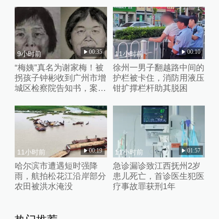
00:35
00:10
9小时前
11小时前
“梅姨”真名为谢家梅！被
徐州一男子翻越路中间的
拐孩子钟彬收到广州市增
护栏被卡住，消防用液压
城区检察院告知书，案件
钳扩撑栏杆助其脱困
进入审查起诉环节
00:19
01:57
11小时前
11小时前
哈尔滨市遭遇短时强降
急诊漏诊致江西抚州2岁
雨，航拍松花江沿岸部分
患儿死亡，首诊医生犯医
农田被洪水淹没
疗事故罪获刑1年