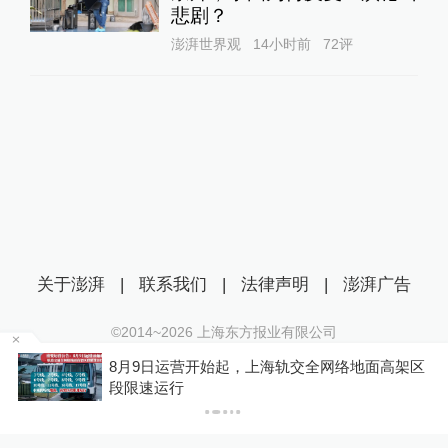
悲剧？
澎湃世界观
14小时前
72
评
关于澎湃
|
联系我们
|
法律声明
|
澎湃广告
©2014~
2026
上海东方报业有限公司
沪ICP证：沪B2-20170116 | 沪ICP备14003370号
8月9日运营开始起，上海轨交全网络地面高架区
互联网新闻信息服务许可证：31120170006
P
段限速运行
沪公网安备 31010602000299号