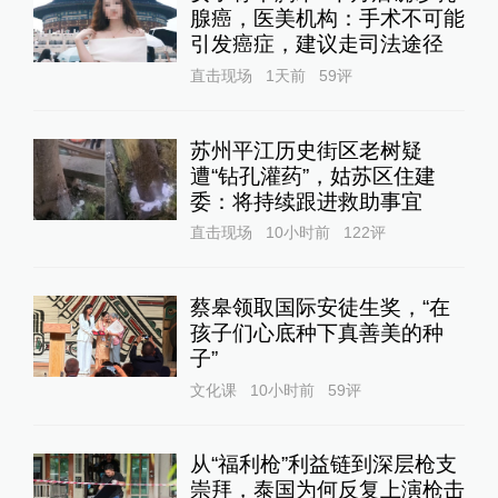
腺癌，医美机构：手术不可能
引发癌症，建议走司法途径
直击现场
1天前
59
评
苏州平江历史街区老树疑
遭“钻孔灌药”，姑苏区住建
委：将持续跟进救助事宜
直击现场
10小时前
122
评
蔡皋领取国际安徒生奖，“在
孩子们心底种下真善美的种
子”
文化课
10小时前
59
评
从“福利枪”利益链到深层枪支
崇拜，泰国为何反复上演枪击