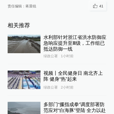
责任编辑：
蒋晨锐
41
相关推荐
水利部针对浙江省洪水防御应
急响应提升至Ⅲ级，工作组已
抵达防御一线
绿政公署
1小时前
视频丨全民健身日 南北齐上
阵 健身“热”起来
绿政公署
2小时前
多部门“攥指成拳”调度部署防
范应对“白海豚”登陆 全力以赴