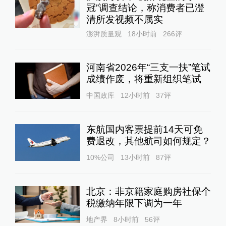
冠”调查结论，称消费者已澄
清所发视频不属实
澎湃质量观
18小时前
266
评
河南省2026年“三支一扶”笔试
成绩作废，将重新组织笔试
中国政库
12小时前
37
评
东航国内客票提前14天可免
费退改，其他航司如何规定？
10%公司
13小时前
87
评
北京：非京籍家庭购房社保个
税缴纳年限下调为一年
地产界
8小时前
56
评