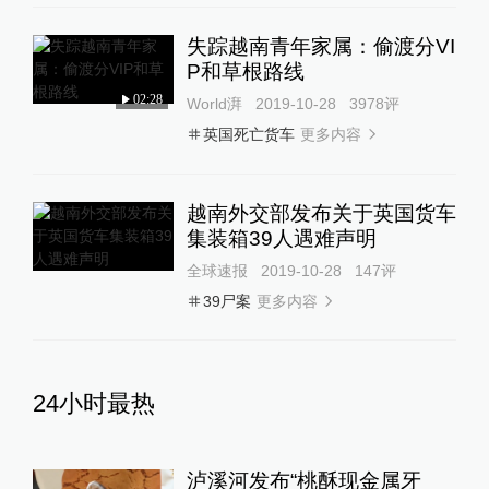
失踪越南青年家属：偷渡分VI
P和草根路线
02:28
World湃
2019-10-28
3978
评
更多内容
英国死亡货车
越南外交部发布关于英国货车
集装箱39人遇难声明
全球速报
2019-10-28
147
评
更多内容
39尸案
24小时最热
泸溪河发布“桃酥现金属牙