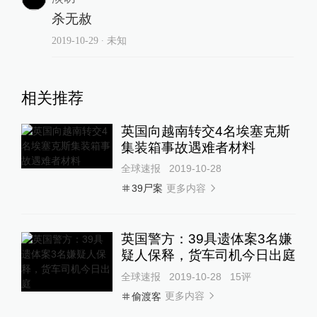
杀无赦
2019-10-29
∙ 未知
相关推荐
英国向越南转交4名埃塞克斯
集装箱事故遇难者材料
全球速报
2019-10-28
更多内容
39尸案
英国警方：39具遗体案3名嫌
疑人保释，货车司机今日出庭
全球速报
2019-10-28
15
评
更多内容
偷渡客