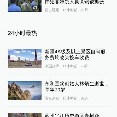
享年70岁
港台来信
10小时前
91
评
苏州平江历史街区老树疑
遭“钻孔灌药”，姑苏区住建
委：将持续跟进救助事宜
直击现场
17小时前
131
评
蔡皋领取国际安徒生奖，“在
孩子们心底种下真善美的种
子”
文化课
17小时前
65
评
李开复：AI时代，人的优势
在“右脑”，做出数据不能预测
的事情