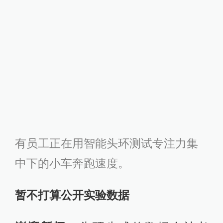
暂不打算公开实验数据
澎湃新闻：
头环生成的数据会被老
师、家长掌握，有教育专家质疑这是
一项反人性的教育实验，这种“脑电监
控”不利于学生成长。
韩璧丞：
不属于监控，属于数据读
取，我们通过算法量化了数据。我们
通过算法量化成了一个很简单的专注
力的指数，有点儿像体温计一样。老