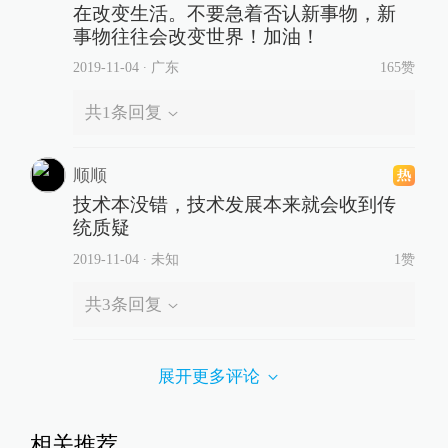
展开更多评论
相关推荐
七旬老人“自助养生”险酿祸：
用塑料罐拔火罐，吸住肚皮无
法取下
直击现场
10小时前
云南丽江发布11条精品自驾
线路串起全域风光
直击现场
10小时前
检测列车撞人致11死2伤，施
工业务外包单位被罚1.5万元