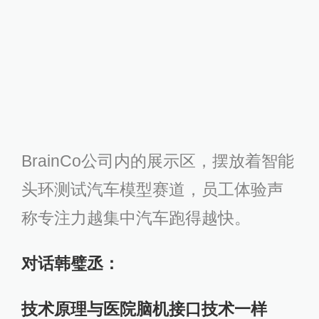
对话韩璧丞：
技术原理与医院脑机接口技术一样
澎湃新闻：
这款头环所指的“脑机接口
技术”原理是什么？
韩璧丞：
脑机接口技术已经存在很多
年，是有效提高专注力的方法，全称
是Brain-Computer Interface，BCI，
能够读取脑神经信号，并使用程序将
这些信号转化为行动（的技术）。