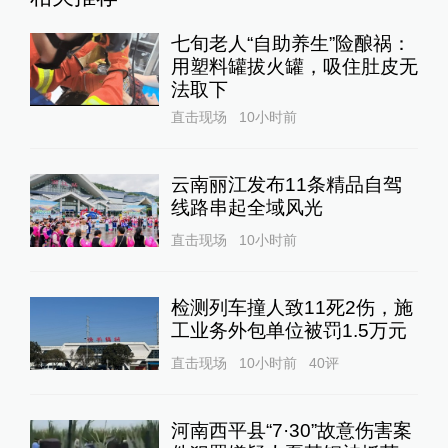
直击现场
10小时前
40
评
河南西平县“7·30”故意伤害案
件犯罪嫌疑人夏某钢被抓获
1
直击现场
10小时前
21
评
24小时最热
新疆4A级及以上景区自驾服
务费均改为按车收费
中国政库
11小时前
75
评
永和豆浆创始人林炳生逝世，