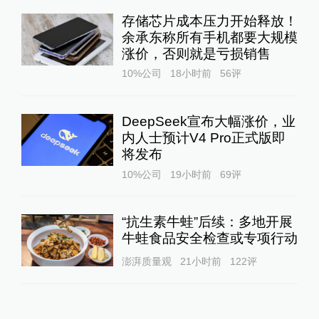
存储芯片成本压力开始释放！
余承东称所有手机都要大规模
涨价，否则就是亏损销售
10%公司
18小时前
56
评
DeepSeek宣布大幅涨价，业
内人士预计V4 Pro正式版即
将发布
10%公司
19小时前
69
评
“抗生素牛蛙”后续：多地开展
牛蛙食品安全检查或专项行动
澎湃质量观
21小时前
122
评