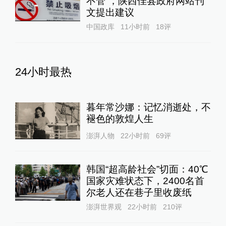
不管”，陕西佳县政府网站刊
文提出建议
中国政库
11小时前
18
评
24小时最热
暮年常沙娜：记忆消逝处，不
褪色的敦煌人生
澎湃人物
22小时前
69
评
韩国“超高龄社会”切面：40℃
国家灾难状态下，2400名首
尔老人还在巷子里收废纸
澎湃世界观
22小时前
210
评