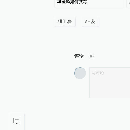
经理
华座舱如何共存
#
斯巴鲁
#
三菱
评论
（
0
）