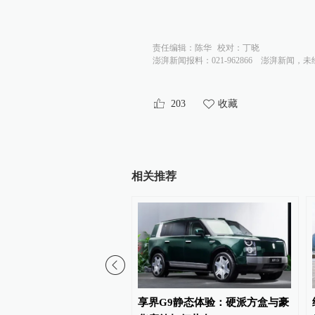
责任编辑：
陈华
校对：
丁晓
澎湃新闻报料：021-962866
澎湃新闻，未
203
收藏
相关推荐
众换帅：吴赟接替陶海龙
享界G9静态体验：硬派方盒与豪