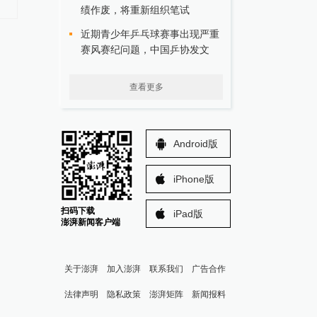
术，腾势Z9S开启预售
出任总经理
绩作废，将重新组织笔试
近期青少年乒乓球赛事出现严重
赛风赛纪问题，中国乒协发文
查看更多
Android版
iPhone版
扫码下载
iPad版
澎湃新闻客户端
关于澎湃
加入澎湃
联系我们
广告合作
法律声明
隐私政策
澎湃矩阵
新闻报料