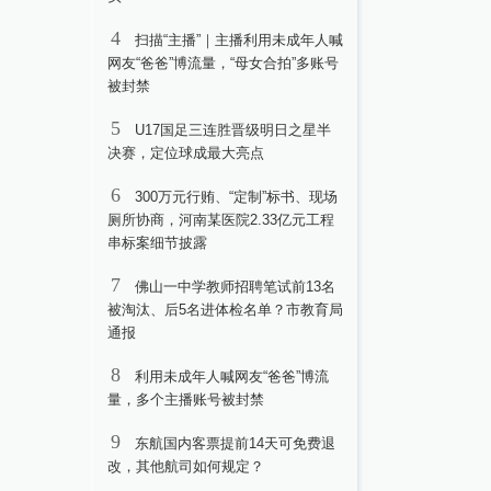
4
扫描“主播”｜主播利用未成年人喊
网友“爸爸”博流量，“母女合拍”多账号
被封禁
5
U17国足三连胜晋级明日之星半
决赛，定位球成最大亮点
6
300万元行贿、“定制”标书、现场
厕所协商，河南某医院2.33亿元工程
串标案细节披露
7
佛山一中学教师招聘笔试前13名
被淘汰、后5名进体检名单？市教育局
通报
8
利用未成年人喊网友“爸爸”博流
量，多个主播账号被封禁
9
东航国内客票提前14天可免费退
改，其他航司如何规定？