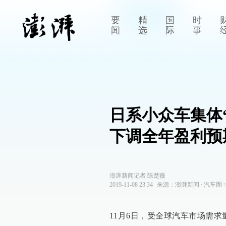
要
精
国
时
闻
选
际
事
日系小众车集体
下调全年盈利预
澎湃新闻记者 陈楚薇
2019-11-08 23:34
来源：
澎湃新闻
∙
汽车圈
11月6日，受全球汽车市场需