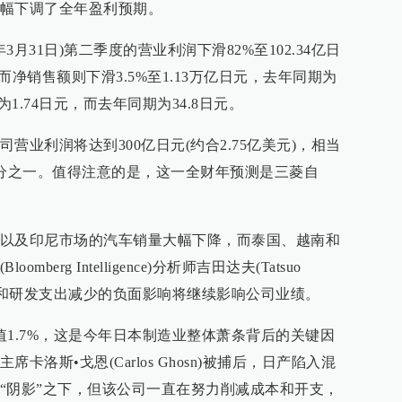
幅下调了全年盈利预期。
年3月31日)第二季度的营业利润下滑82%至102.34亿日
，而净销售额则下滑3.5%至1.13万亿日元，去年同期为
1.74日元，而去年同期为34.8日元。
营业利润将达到300亿日元(约合2.75亿美元)，相当
三分之一。值得注意的是，这一全财年预测是三菱自
以及印尼市场的汽车销量大幅下降，而泰国、越南和
erg Intelligence)分析师吉田达夫(Tatsuo
、外汇和研发支出减少的负面影响将继续影响公司业绩。
值1.7%，这是今年日本制造业整体萧条背后的关键因
洛斯•戈恩(Carlos Ghosn)被捕后，日产陷入混
“阴影”之下，但该公司一直在努力削减成本和开支，