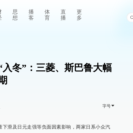
财
思
播
体
直
更
经
想
客
育
播
多
“入冬”：三菱、斯巴鲁大幅
期
字号
>
求量下滑及日元走强等负面因素影响，两家日系小众汽