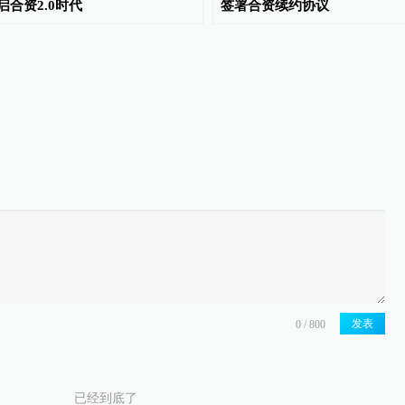
启合资2.0时代
签署合资续约协议
发表
已经到底了