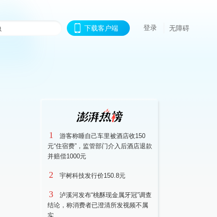
登录
下载客户端
无障碍
1
游客称睡自己车里被酒店收150
元“住宿费”，监管部门介入后酒店退款
并赔偿1000元
2
宇树科技发行价150.8元
3
泸溪河发布“桃酥现金属牙冠”调查
结论，称消费者已澄清所发视频不属
实