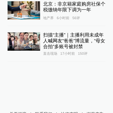
北京：非京籍家庭购房社保个
税缴纳年限下调为一年
地产界
6小时前
56
评
扫描“主播”｜主播利用未成年
人喊网友“爸爸”博流量，“母女
合拍”多账号被封禁
1
直击现场
17小时前
150
评