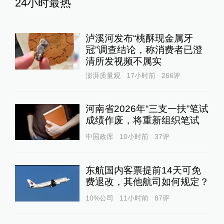
24小时最热
泸溪河发布“桃酥现金属牙
冠”调查结论，称消费者已澄
清所发视频不属实
澎湃质量观
17小时前
266
评
河南省2026年“三支一扶”笔试
成绩作废，将重新组织笔试
中国政库
10小时前
37
评
东航国内客票提前14天可免
费退改，其他航司如何规定？
10%公司
11小时前
87
评