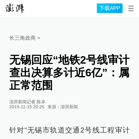
下载APP
长三角政商
>
无锡回应“地铁2号线审计
查出决算多计近6亿”：属
正常范围
澎湃新闻记者 陈卓
2019-11-15 20:26
来源：
澎湃新闻
针对“无锡市轨道交通2号线工程审计