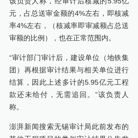
该负责人称，经审计后核减的5.95亿
元，占总送审金额的4%左右，即核减
率4%左右，（核减率即审减额占总送
审额的比例），也在正常范围内。
“审计部门审计后，建设单位（地铁集
团）再根据审计结果与相关单位进行
结算，因此上述多计的5.95亿元工程
款还未给付，无需追回。”该负责人
称。
澎湃新闻搜索无锡审计局此前发布的