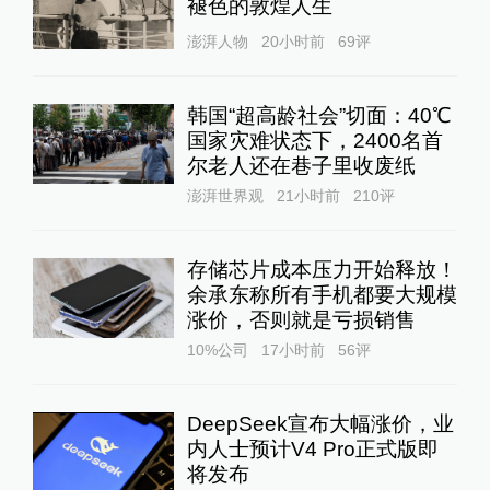
褪色的敦煌人生
澎湃人物
20小时前
69
评
韩国“超高龄社会”切面：40℃
国家灾难状态下，2400名首
尔老人还在巷子里收废纸
澎湃世界观
21小时前
210
评
存储芯片成本压力开始释放！
余承东称所有手机都要大规模
涨价，否则就是亏损销售
10%公司
17小时前
56
评
DeepSeek宣布大幅涨价，业
内人士预计V4 Pro正式版即
将发布