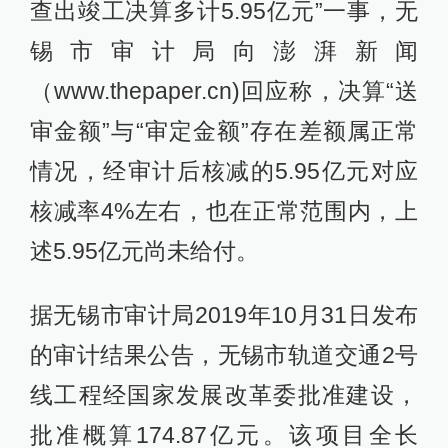
查出竣工决算多计5.95亿元”一事，无
锡市审计局向澎湃新闻
（www.thepaper.cn)回应称，决算“送
审金额”与“审定金额”存在差额属正常
情况，经审计后核减的5.95亿元对应
核减率4%左右，也在正常范围内，上
述5.95亿元尚未给付。
据无锡市审计局2019年10月31日发布
的审计结果公告，无锡市轨道交通2号
线工程经国家发展改革委批准建设，
批准概算174.87亿元。该项目全长