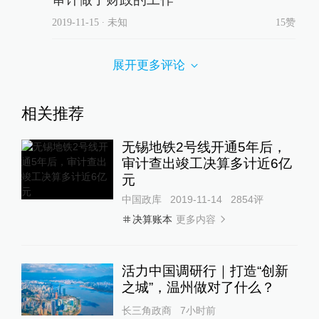
2019-11-15
∙ 未知
15赞
展开更多评论
相关推荐
无锡地铁2号线开通5年后，
审计查出竣工决算多计近6亿
元
中国政库
2019-11-14
2854
评
更多内容
决算账本
活力中国调研行｜打造“创新
之城”，温州做对了什么？
长三角政商
7小时前