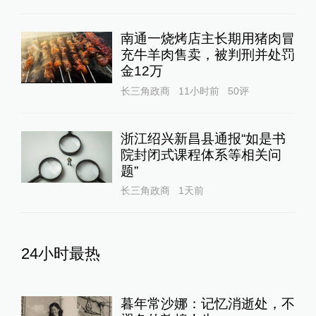
南通一烧烤店主长期用猪肉冒
充牛羊肉售卖，被判刑并处罚
金12万
长三角政商
11小时前
50
评
浙江绍兴新昌县通报“如是书
院封闭式课程体系等相关问
题”
长三角政商
1天前
24小时最热
暮年常沙娜：记忆消逝处，不