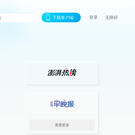
登录
下载客户端
无障碍
查看更多