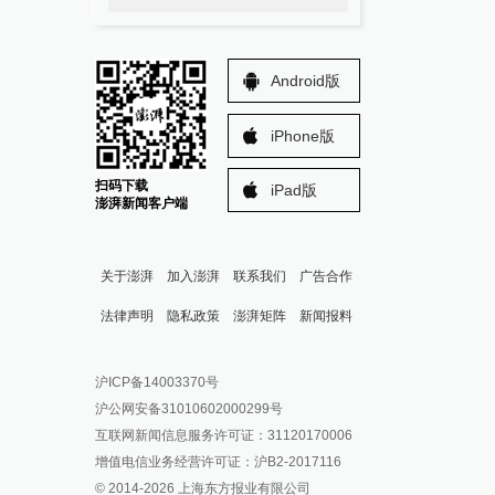
Android版
iPhone版
扫码下载
iPad版
澎湃新闻客户端
关于澎湃
加入澎湃
联系我们
广告合作
法律声明
隐私政策
澎湃矩阵
新闻报料
报料热线: 021-962866
澎湃新闻微博
沪ICP备14003370号
报料邮箱: news@thepaper.cn
澎湃新闻公众号
沪公网安备31010602000299号
澎湃新闻抖音号
互联网新闻信息服务许可证：31120170006
派生万物开放平台
增值电信业务经营许可证：沪B2-2017116
© 2014-
2026
上海东方报业有限公司
IP SHANGHAI