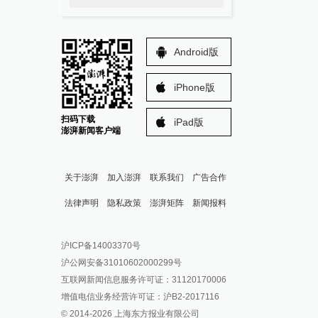
Android版
iPhone版
扫码下载
iPad版
澎湃新闻客户端
关于澎湃
加入澎湃
联系我们
广告合作
法律声明
隐私政策
澎湃矩阵
新闻报料
报料热线: 021-962866
澎湃新闻微博
沪ICP备14003370号
报料邮箱: news@thepaper.cn
澎湃新闻公众号
沪公网安备31010602000299号
澎湃新闻抖音号
互联网新闻信息服务许可证：31120170006
派生万物开放平台
增值电信业务经营许可证：沪B2-2017116
© 2014-
2026
上海东方报业有限公司
IP SHANGHAI