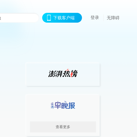
登录
下载客户端
无障碍
查看更多