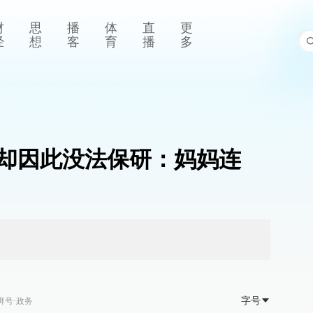
财
思
播
体
直
更
经
想
客
育
播
多
却因此没法保研：妈妈连
字号
湃号·政务