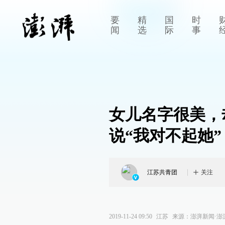
要
精
国
时
闻
选
际
事
女儿名字很美，
说“我对不起她”
江苏共青团
关注
2019-11-24 09:50
江苏
来源：
澎湃新闻·澎