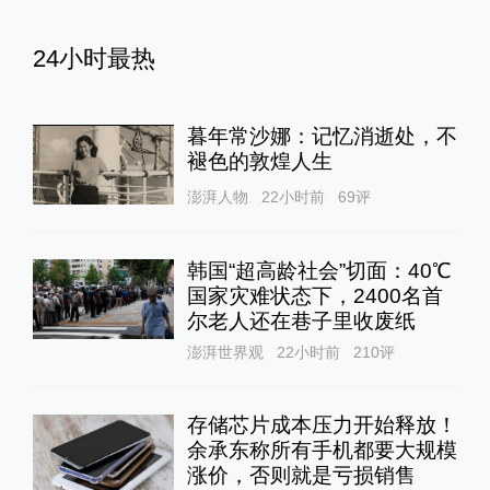
24小时最热
暮年常沙娜：记忆消逝处，不
褪色的敦煌人生
澎湃人物
22小时前
69
评
韩国“超高龄社会”切面：40℃
国家灾难状态下，2400名首
尔老人还在巷子里收废纸
澎湃世界观
22小时前
210
评
存储芯片成本压力开始释放！
余承东称所有手机都要大规模
涨价，否则就是亏损销售