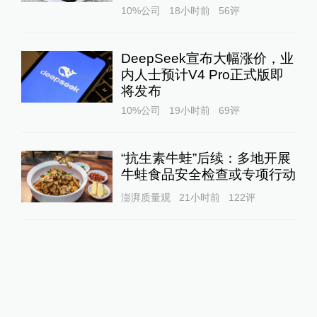
10%公司
18小时前
56
评
DeepSeek宣布大幅涨价，业
内人士预计V4 Pro正式版即
将发布
10%公司
19小时前
69
评
“抗生素牛蛙”后续：多地开展
牛蛙食品安全检查或专项行动
澎湃质量观
21小时前
122
评