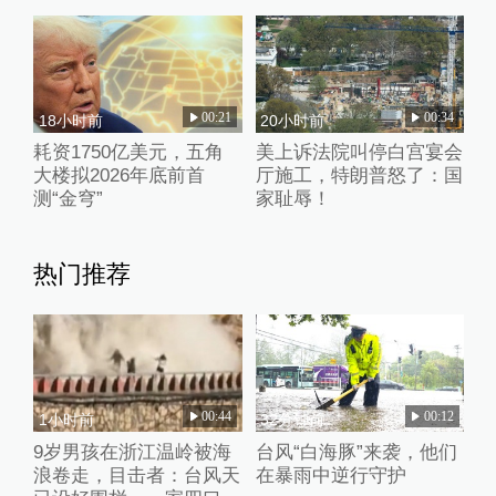
00:21
00:34
18小时前
20小时前
耗资1750亿美元，五角
美上诉法院叫停白宫宴会
大楼拟2026年底前首
厅施工，特朗普怒了：国
测“金穹”
家耻辱！
热门推荐
00:44
00:12
1小时前
32分钟前
9岁男孩在浙江温岭被海
台风“白海豚”来袭，他们
浪卷走，目击者：台风天
在暴雨中逆行守护