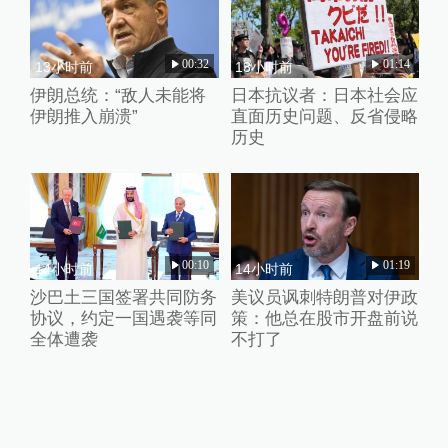
00:32
01:14
13小时前
13小时前
伊朗总统：“敌人未能将
日本抗议者：日本社会应
伊朗推入崩溃”
直面历史问题、反省侵略
历史
00:10
01:19
14小时前
14小时前
沙巴土三国签署共同防务
美议员讽刺特朗普对伊政
协议，约定一国遇袭等同
策：他总在股市开盘前说
全体遭袭
不打了