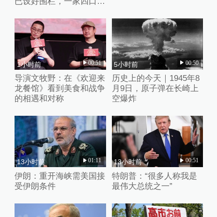
已设好围栏，一家四口翻
入时保安曾喊话劝阻
00:51
00:50
1小时前
5小时前
导演文牧野：在《欢迎来
历史上的今天｜1945年8
龙餐馆》看到美食和战争
月9日，原子弹在长崎上
的相遇和对称
空爆炸
01:11
00:51
13小时前
13小时前
伊朗：重开海峡需美国接
特朗普：“很多人称我是
受伊朗条件
最伟大总统之一”