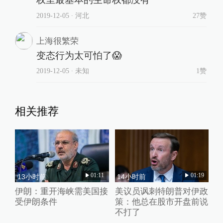
2019-12-05
∙ 河北
27赞
上海很繁荣
变态行为太可怕了😱
2019-12-05
∙ 未知
1赞
相关推荐
01:11
01:19
13小时前
14小时前
伊朗：重开海峡需美国接
美议员讽刺特朗普对伊政
受伊朗条件
策：他总在股市开盘前说
不打了