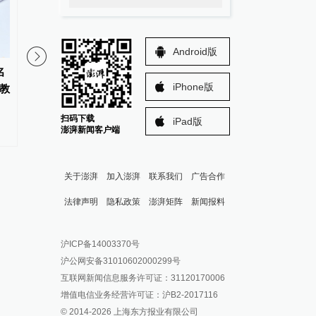
Android版
名
又是北大07级校友！苏炜杰
金华市委常委、统战部
iPhone版
教
获“统计学界的诺贝尔奖”
已任金华职业技术大学
扫码下载
iPad版
澎湃新闻客户端
关于澎湃
加入澎湃
联系我们
广告合作
法律声明
隐私政策
澎湃矩阵
新闻报料
报料热线: 021-962866
澎湃新闻微博
沪ICP备14003370号
报料邮箱: news@thepaper.cn
澎湃新闻公众号
沪公网安备31010602000299号
澎湃新闻抖音号
互联网新闻信息服务许可证：31120170006
派生万物开放平台
增值电信业务经营许可证：沪B2-2017116
© 2014-
2026
上海东方报业有限公司
IP SHANGHAI