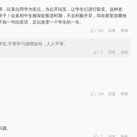
师，以某位同学为笑点，当众开玩笑，让学生们进行取笑。这种老
样子！众多初中生都深处叛逆时期，不去积极开导，却在那里加重校
不知一句玩笑话，足以改变一个学生的一生。
434
回复
举报
学生,不管学习成绩如何，人人平等。
5
回复
举报
218
回复
举报
问题。
7
回复
举报