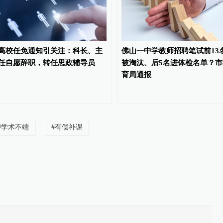
高校任免通知引关注：科长、主
佛山一中学教师招聘笔试前13
任自愿辞职，转任思政辅导员
被淘汰、后5名进体检名单？市
育局通报
#
学术不端
#
有偿补课