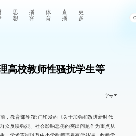
财
思
播
体
直
更
经
想
客
育
播
多
理高校教师性骚扰学生等
字号
，日前，教育部等7部门印发的《关于加强和改进新时代
群众反映强烈、社会影响恶劣的突出问题作为重点从
生、学术不端以及中小学教师违规有偿补课、收受学