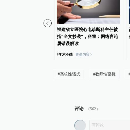
委常委、统战部部长胡敏
福建省立医院心电诊断科主任被
华职业技术大学党委书记
指“全文抄袭”，科室：网络言论
属错误解读
#
学术不端
更多内容 >
#
高校性骚扰
#
教师性骚扰
评论
（
562
）