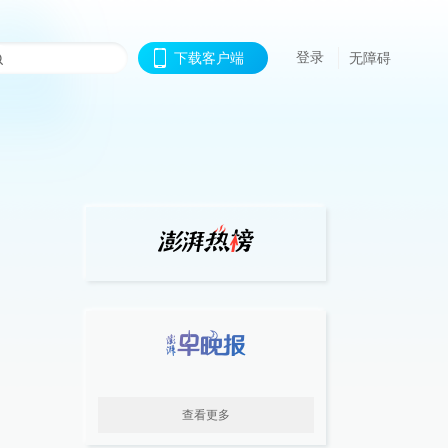
登录
下载客户端
无障碍
查看更多