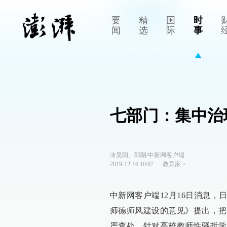
要
精
国
时
闻
选
际
事
七部门：集中治
冷昊阳、郎朗/中新网客户端
2019-12-16 10:07
教育家
>
中新网客户端12月16日消息
师德师风建设的意见》提出，把
严查处，针对高校教师性骚扰学