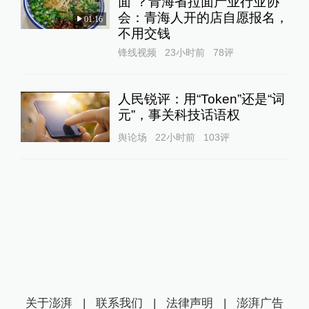
面”？青海省拉面产业行业协
会：青海人开的店自愿报名，
01:16
不用交钱
锋线视频
23小时前
78
评
人民锐评：用“Token”还是“词
元”，事关科技话语权
舆论场
22小时前
103
评
关于澎湃
|
联系我们
|
法律声明
|
澎湃广告