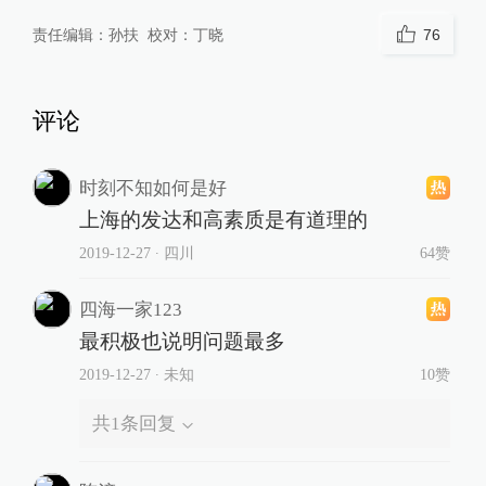
责任编辑：
孙扶
校对：
丁晓
76
评论
时刻不知如何是好
上海的发达和高素质是有道理的
2019-12-27
∙ 四川
64赞
四海一家123
最积极也说明问题最多
2019-12-27
∙ 未知
10赞
共
1
条回复