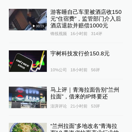
游客睡自己车里被酒店收150
元“住宿费”，监管部门介入后
酒店退款并赔偿1000元
00:19
锋线视频
16小时前
314
评
宇树科技发行价150.8元
10%公司
18小时前
56
评
马上评｜青海拉面告别“兰州
拉面”，借来的IP终要还
澎湃评论
21小时前
53
评
“兰州拉面”多地改名“青海拉