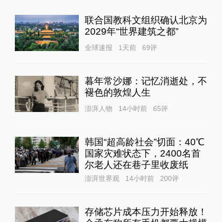
联合国教科文组织确认北京为
2029年“世界建筑之都”
全球速报
1天前
69
评
暮年常沙娜：记忆消逝处，不
褪色的敦煌人生
澎湃人物
14小时前
65
评
韩国“超高龄社会”切面：40℃
国家灾难状态下，2400名首
尔老人还在巷子里收废纸
澎湃世界观
14小时前
200
评
存储芯片成本压力开始释放！