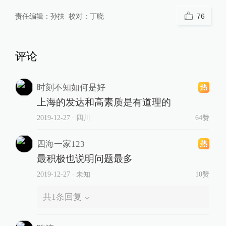
责任编辑：
孙扶
校对：
丁晓
76
评论
时刻不知如何是好
上海的发达和高素质是有道理的
2019-12-27
∙ 四川
64赞
四海一家123
最积极也说明问题最多
2019-12-27
∙ 未知
10赞
共
1
条回复