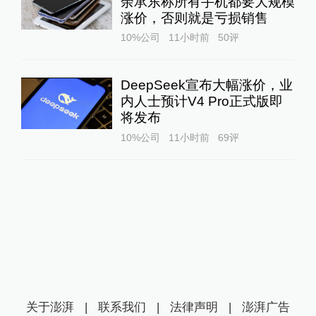
余承东称所有手机都要大规模
涨价，否则就是亏损销售
10%公司
11小时前
50
评
DeepSeek宣布大幅涨价，业
内人士预计V4 Pro正式版即
将发布
10%公司
11小时前
69
评
关于澎湃
|
联系我们
|
法律声明
|
澎湃广告