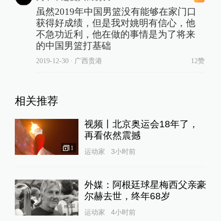
虽然2019年中国男篮没有能够在家门口
获得好成绩，但是我对姚明有信心，他
不急功近利，他在做的事情是为了将来
的中国男篮打基础
2019-12-30
∙ 广西贵港
12赞
相关推荐
视频丨北京奥运会18年了，
再看依然震撼
1
运动家
3小时前
外媒：阿根廷球星梅西父亲豪
尔赫去世，终年68岁
运动家
4小时前