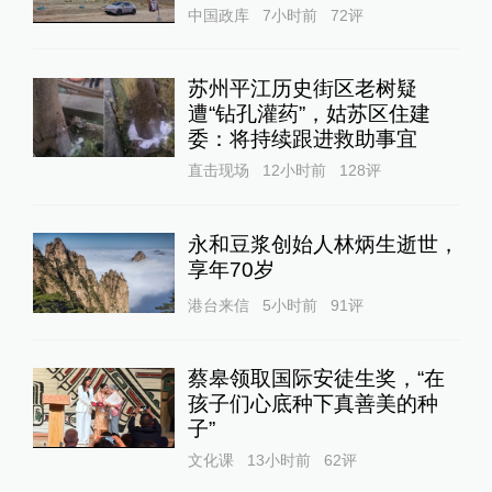
中国政库
7小时前
72
评
苏州平江历史街区老树疑
遭“钻孔灌药”，姑苏区住建
委：将持续跟进救助事宜
直击现场
12小时前
128
评
永和豆浆创始人林炳生逝世，
享年70岁
港台来信
5小时前
91
评
蔡皋领取国际安徒生奖，“在
孩子们心底种下真善美的种
子”
文化课
13小时前
62
评