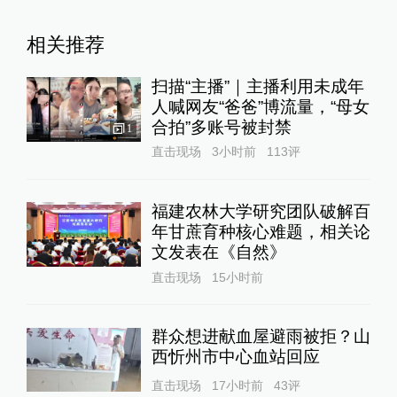
相关推荐
扫描“主播”｜主播利用未成年
人喊网友“爸爸”博流量，“母女
合拍”多账号被封禁
1
直击现场
3小时前
113
评
福建农林大学研究团队破解百
年甘蔗育种核心难题，相关论
文发表在《自然》
直击现场
15小时前
群众想进献血屋避雨被拒？山
西忻州市中心血站回应
直击现场
17小时前
43
评