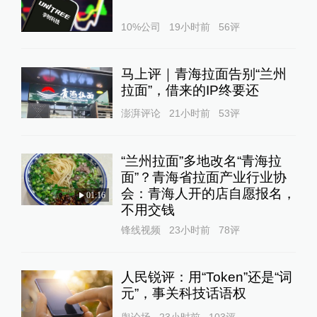
10%公司
19小时前
56
评
马上评｜青海拉面告别“兰州
拉面”，借来的IP终要还
澎湃评论
21小时前
53
评
“兰州拉面”多地改名“青海拉
面”？青海省拉面产业行业协
会：青海人开的店自愿报名，
01:16
不用交钱
锋线视频
23小时前
78
评
人民锐评：用“Token”还是“词
元”，事关科技话语权
舆论场
23小时前
103
评