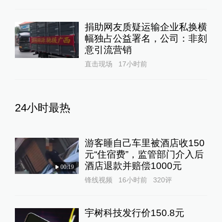
捐助网友质疑运输企业私换横
幅独占公益署名，公司：非刻
意引流营销
直击现场
17小时前
24小时最热
游客睡自己车里被酒店收150
元“住宿费”，监管部门介入后
酒店退款并赔偿1000元
00:19
锋线视频
16小时前
320
评
宇树科技发行价150.8元