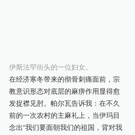
帕尔瓦与她在德黑兰大学读书、组织
学生运动的朋友们也参与了2017年末
至次年初的那场抗议。每次上街前，
她都把手机放在家里，穿上黑袍拿着
菜篮，被警察盘问时就假装是在买菜
的路上偶然被挤进了暴动的人群，因
此躲开了抓捕。不过其他“山脚下”的朋
友们却都对这场运动表现出冷漠，他
们甚至怀疑它受到了刚刚选举失利的
保守派候选人易卜拉欣·莱西的煽动，
目的是责难改革派。改革派领袖鲁哈