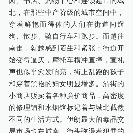
园、书店、购物中心和连锁超市的城
北，在那些中产阶级的城市空间中，
穿着鲜艳而得体的人们在街道间遛
狗、散步、骑自行车和跑步。而越往
南走，就越感到陌生和紧张：街道开
始变得逼仄，摩托车横冲直撞，宣礼
声也似乎愈发响亮，街上乱跑的孩子
和穿着黑袍的妇女明显增多。沿街的
小商店贩卖着各种廉价商品，高密度
的修理铺和水烟馆标记着与城北截然
不同的生活方式。伊朗最大的毒品交
易市场也在城南，街头弥漫着犯罪的