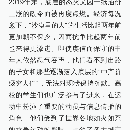
的反抗标语——这些标语往往正是反
对伊朗政府的。和平示威很快暴力
化，接下来政府在全国范围内断网，
消息被封锁。尽管伊朗媒体宣称只有
少数示威者死于暴力冲突，据“大赦国
际”
估计
，至少304人死亡，路透社在
随后的
报道
则称有1500人丧生。
倘若2017/18那场示威仍然只是将矛头
指向开出无数空头支票的改革派总统
鲁哈尼，那么2019年末的这又一场大
体上属于“沙漠里的人”的抗争，则开始