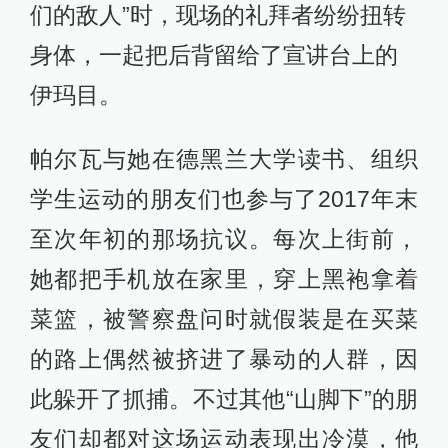
尼刚刚连任，“山脚下的人”仍然对他能
改变这个国家抱有一丝希望。更何
况，虽然对“沙漠里的人”来说鸡蛋涨价
是雪上加霜，而对于在城北的连锁超
市中买菜几乎不会看价签的中产阶级
而言，却无关痛痒。
继这场示威在2018年初被平息后，
2019年末，底层的怒火又因一纸油价
上涨的政令而被再度点燃。经济每况
愈下，“沙漠里的人”的生活比起两年前
更加朝不保夕，因而抗争比起两年前