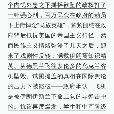
个内忧外患之下摇摇欲坠的政权打了
一针强心剂，百万民众在政府的动员
下上街悼念“民族英雄”，紧紧团结在政
府背后抵抗美国的帝国主义行径。然
而民族主义情绪弥漫了几天之后，迎
来了戏剧性反转：满载伊朗裔知识精
英、从德黑兰飞往多伦多的乌克兰客
机坠毁。试图掩盖的真相在国际舆论
的压力下被戳破——政府承认，飞机
是被伊朗伊斯兰革命卫队的导弹击中
的。抗议再度爆发，学生和中产阶级