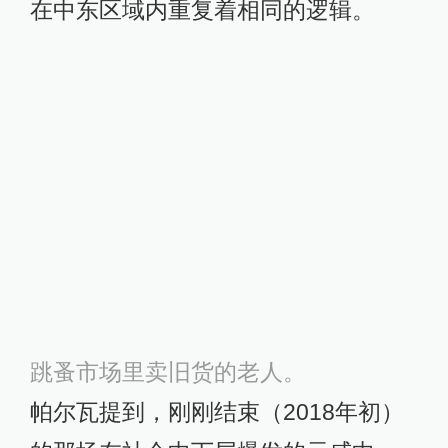
在中东区域内重复着相同的逻辑。
跳蚤市场里卖旧货的老人。
帕尔瓦提到，刚刚结束（2018年初）
的那场在社会中下层爆发的示威中，
到处都是这样的标语：“你们把我们的
钱花在了叙利亚和也门，我们就要饿
死了。”国际制裁导致境外投资的撤
离，正式工作机会越来越少。大量来
自外地小城镇的人口涌入德黑兰城南
的贫民窟，在非正规劳动市场中成为
廉价而顺从的劳动力。每一次通货膨