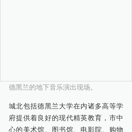
在国际舞台上占有重要一席。
“山脚下的”社会几乎无异于西方现代社
会，它所代表的整个伊朗现代生活方
式本身也由单一的西方现代性所塑
造，它不但未被“伊斯兰革命”所中断，
反倒在革命后的40年里不断扩张。尽
管并非出于政权的意愿，世俗化进程
却吊诡地在这个“政教合一”的国家突飞
猛进，其程度远高于中东那些政教分
离的社会。