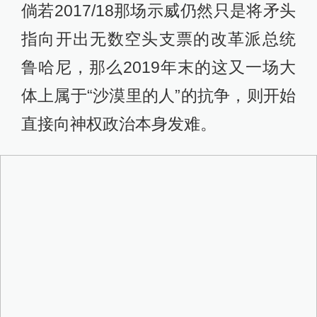
“山脚下的人”
“山脚下的人”属于另一个世界。这里生
活着房地产商、银行家、工程师、医
生、知识分子、文化名流……当然还
有神权体制内的人。他们中的一些人
甚至拿着双重国籍，只是假期时回来
德黑兰城北消闲。城北的周末不乏在
地下空间中举行的摇滚和电子音乐演
出，在家庭聚会和派对上，也总有人
会带酒。这些酒或是从亚美尼亚人手