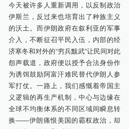
今天被许多人重新调用，以反制政治
伊斯兰，反过来也培育出了种族主义
的沃土。而伊朗政府在叙利亚的军事
介入，不断征召平民入伍，内部的经
济寒冬和对外的“穷兵黩武”让民间对此
怨声载道，政府便以授予合法身份作
为诱饵鼓励阿富汗难民替代伊朗人参
军打仗。一路上，我们感慨着帝国主
义逻辑的再生产机制，中心与边缘在
全球不均衡体系的不同区域间瞬息转
换——伊朗痛恨美国的霸权政治，却