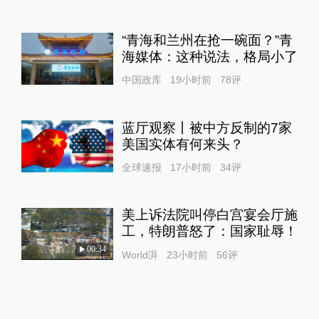
“青海和兰州在抢一碗面？”青
海媒体：这种说法，格局小了
中国政库
19小时前
78
评
蓝厅观察丨被中方反制的7家
美国实体有何来头？
全球速报
17小时前
34
评
美上诉法院叫停白宫宴会厅施
工，特朗普怒了：国家耻辱！
00:34
World湃
23小时前
56
评