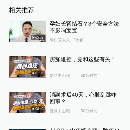
相关推荐
孕妇长肾结石？3个安全方法
不影响宝宝
05:02
陈仁宗大夫
2天前
房颤难控，竟和这些有关！
01:06
复旦中山程蕾蕾
50分钟前
消融术后40天，心脏乱跳咋
回事？
00:40
复旦中山程蕾蕾
50分钟前