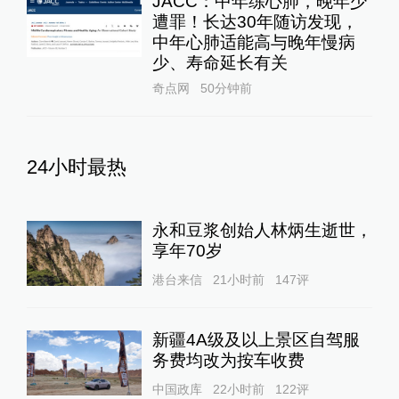
JACC：中年练心肺，晚年少
遭罪！长达30年随访发现，
中年心肺适能高与晚年慢病
少、寿命延长有关
奇点网
50分钟前
24小时最热
永和豆浆创始人林炳生逝世，
享年70岁
港台来信
21小时前
147
评
新疆4A级及以上景区自驾服
务费均改为按车收费
中国政库
22小时前
122
评