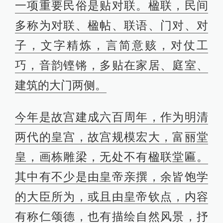
一项重要民俗是贴对联。楹联，民间
多称为对联、楹帖、联语、门对、对
子，文字精炼，言简意赅，对仗工
巧，音韵铿锵，多贴在家居、庭室、
建筑的大门两侧。
今年是故宫建成六百周年，作为明清
两代的皇宫，故宫规模宏大，富丽堂
皇，画栋雕梁，无处不有楹联堂匾。
其中有不少是由皇帝亲撰，余皆饱学
的大臣所为，或且由皇帝钦点，内容
有称仁颂德，也有描绘自然风景，抒