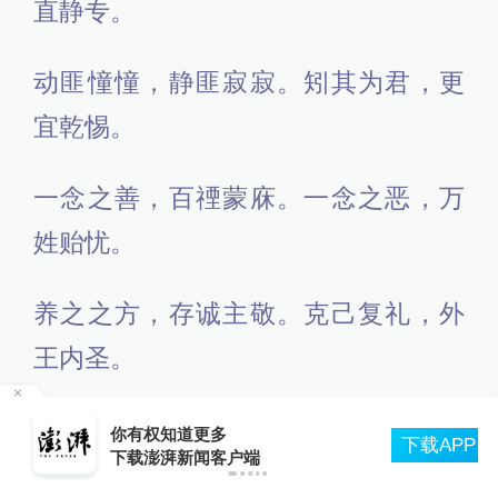
直静专。
动匪憧憧，静匪寂寂。矧其为君，更
宜乾惕。
一念之善，百禋蒙庥。一念之恶，万
姓贻忧。
养之之方，存诚主敬。克己复礼，外
王内圣。
在
孰本孰末，外由内施。任重道远，责
你有权知道更多
下载APP
下载澎湃新闻客户端
萃君师。