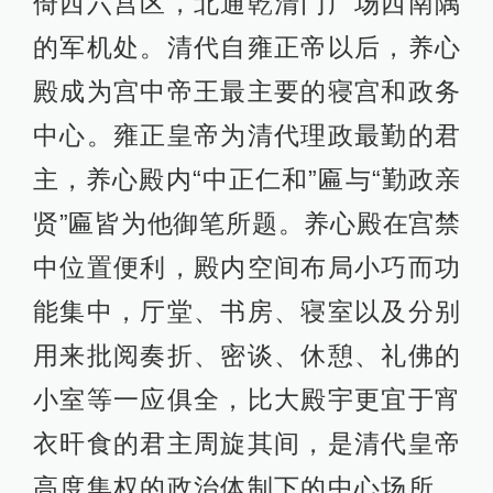
倚西六宫区，北通乾清门广场西南隅
的军机处。清代自雍正帝以后，养心
殿成为宫中帝王最主要的寝宫和政务
中心。雍正皇帝为清代理政最勤的君
主，养心殿内“中正仁和”匾与“勤政亲
贤”匾皆为他御笔所题。养心殿在宫禁
中位置便利，殿内空间布局小巧而功
能集中，厅堂、书房、寝室以及分别
用来批阅奏折、密谈、休憩、礼佛的
小室等一应俱全，比大殿宇更宜于宵
衣旰食的君主周旋其间，是清代皇帝
高度集权的政治体制下的中心场所。