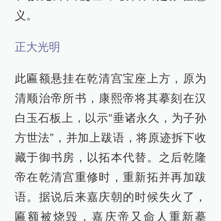
义。
正大光明
此匾额悬挂在乾清宫宝座上方，原为
清顺治帝所书，康熙帝将其摹刻在汉
白玉石板上，以示“垂诸永久，为子孙
方世法”，并加上跋语，将原迹拆下收
藏于御书房，以拓本代替。之后乾隆
帝在乾清宫重修时，重新拓并再加跋
语。据说后来嘉庆朝的时候失火了，
匾额被烧毁，嘉庆帝又命人重新摹