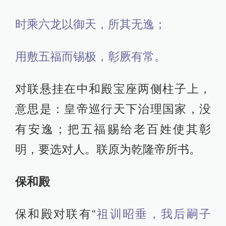
时乘六龙以御天，所其无逸；
用敷五福而锡极，彰厥有常。
对联悬挂在中和殿宝座两侧柱子上，
意思是：皇帝巡行天下治理国家，没
有安逸；把五福赐给老百姓使其彰
明，要选对人。联原为乾隆帝所书。
保和殿
保和殿对联有“
祖训昭垂，我后嗣子