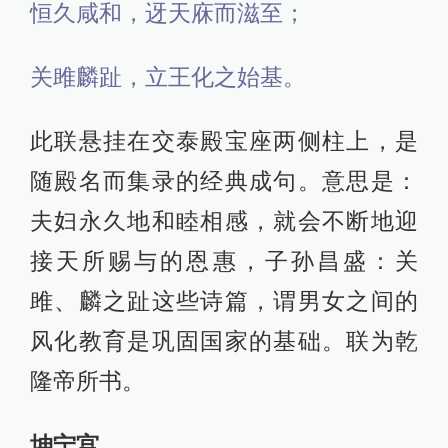
恒久咸和，迓天庥而滋至；
关雎麟趾，立王化之始基。
此联悬挂在交泰殿宝座两侧柱上，是
随殿名而集录的经典成句。意思是：
夫妇永久地和睦相感，就会不断地迎
接天所赐与的恩惠，子孙昌盛：关
雎、麟之趾这些诗篇，谓男女之间的
风化教育是巩固国家的基础。联为乾
隆帝所书。
坤宁宫