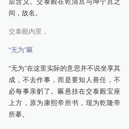
层含义。交泰殿在乾清宫与坤宁宫之
间，故名。
交泰殿内景，
“无为”匾
“无为”在这里实际的意思并不说坐享其
成，不去作事，而是要知人善任，不
必每事亲躬了。匾悬挂在交泰殿宝座
上方，原为康熙帝所书，现为乾隆帝
所摹。