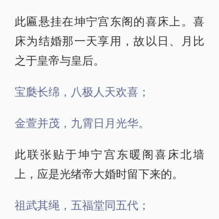
此匾悬挂在坤宁宫东阁的喜床上。喜
床为结婚那一天享用，故以日、月比
之于皇帝与皇后。
宝瓞长绵，八极人天欢喜；
金萱并茂，九霄日月光华。
此联张贴于坤宁宫东暖阁喜床北墙
上，应是光绪帝大婚时留下来的。
祖武其绳，五福堂同五代；