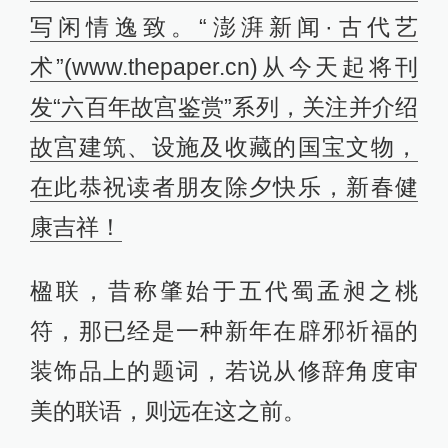
写闲情逸致。
“澎湃新闻·古代艺
术”(www.thepaper.cn)从今天起将刊
发“六百年故宫鉴赏”系列，关注并介绍
故宫建筑、设施及收藏的国宝文物，
在此
恭祝读者朋友除夕快乐，新春健
康吉祥！
楹联，昔称肇始于五代蜀孟昶之桃
符，那已经是一种新年在辟邪祈福的
装饰品上的题词，若说从修辞角度审
美的联语，则远在这之前。