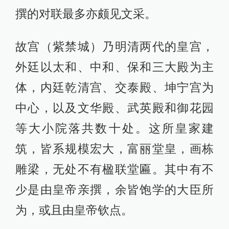
撰的对联最多亦颇见文采。
故宫（紫禁城）乃明清两代的皇宫，
外廷以太和、中和、保和三大殿为主
体，内廷乾清宫、交泰殿、坤宁宫为
中心，以及文华殿、武英殿和御花园
等大小院落共数十处。这所皇家建
筑，皆系规模宏大，富丽堂皇，画栋
雕梁，无处不有楹联堂匾。其中有不
少是由皇帝亲撰，余皆饱学的大臣所
为，或且由皇帝钦点。