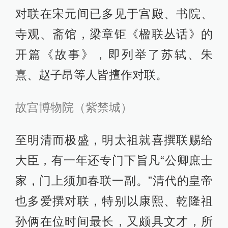
对联在宋元间已多见于宫殿、书院、
寺观、斋馆，梁章钜《楹联丛话》的
开篇《故事》，即列举了苏轼、朱
熹、赵子昂等人皆擅作对联。
故宫博物院（紫禁城）
至明清而极盛，明太祖就喜撰联赐给
大臣，有一年还专门下旨凡“公卿庶士
家，门上须加春联一副。”清代的皇帝
也多爱撰对联，特别以康熙、乾隆祖
孙俩在位时间最长，又颇具文才，所