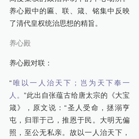
养心殿中的匾、联、箴、铭集中反映
了清代皇权统治思想的精旨。
养心殿
养心殿对联：
“
唯以一人治天下；岂为天下奉一
人。
”此出自张蕴古给唐太宗的《大宝
箴》，原文说：“圣人受命，拯溺亨
屯，归罪于己，推恩于民。大明无偏
照，至公无私亲。故以一人治天下，