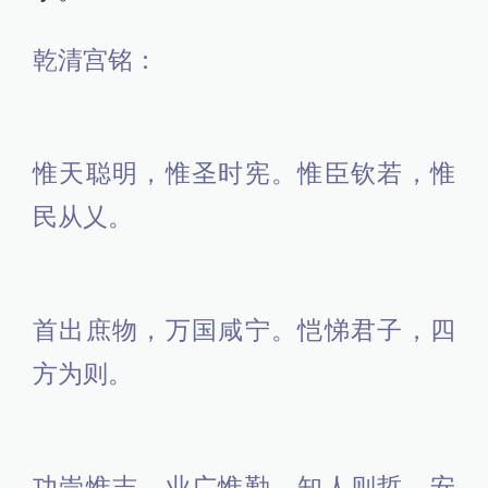
乾清宫铭：
惟天聪明，惟圣时宪。惟臣钦若，惟
民从乂。
首出庶物，万国咸宁。恺悌君子，四
方为则。
功崇惟志，业广惟勤。知人则哲，安