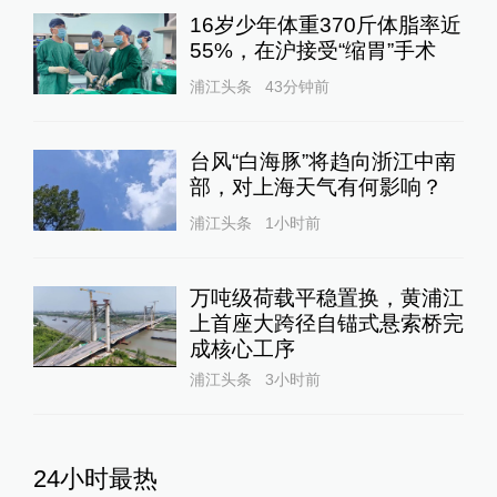
16岁少年体重370斤体脂率近
55%，在沪接受“缩胃”手术
浦江头条
43分钟前
台风“白海豚”将趋向浙江中南
部，对上海天气有何影响？
浦江头条
1小时前
万吨级荷载平稳置换，黄浦江
上首座大跨径自锚式悬索桥完
成核心工序
浦江头条
3小时前
24小时最热