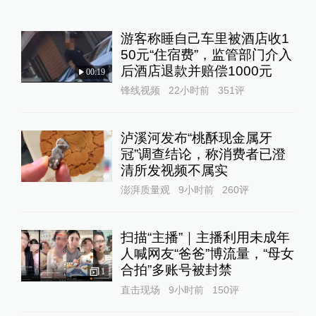
游客称睡自己车里被酒店收1
50元“住宿费”，监管部门介入
后酒店退款并赔偿1000元
00:19
锋线视频
22小时前
351
评
泸溪河发布“桃酥现金属牙
冠”调查结论，称消费者已澄
清所发视频不属实
澎湃质量观
9小时前
260
评
扫描“主播”｜主播利用未成年
人喊网友“爸爸”博流量，“母女
合拍”多账号被封禁
1
直击现场
9小时前
150
评