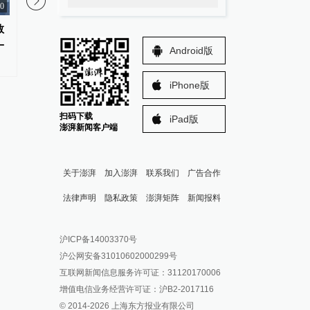
30
救
胃癌都是吃出来的？华西医院：
新疆妈妈一个人带着女
一
七分天注定，剩下三分才怪饮食
汉，坐3天的火车只想
Android版
iPhone版
扫码下载
iPad版
澎湃新闻客户端
关于澎湃
加入澎湃
联系我们
广告合作
法律声明
隐私政策
澎湃矩阵
新闻报料
报料热线: 021-962866
澎湃新闻微博
沪ICP备14003370号
报料邮箱: news@thepaper.cn
澎湃新闻公众号
沪公网安备31010602000299号
澎湃新闻抖音号
互联网新闻信息服务许可证：31120170006
派生万物开放平台
增值电信业务经营许可证：沪B2-2017116
© 2014-
2026
上海东方报业有限公司
IP SHANGHAI