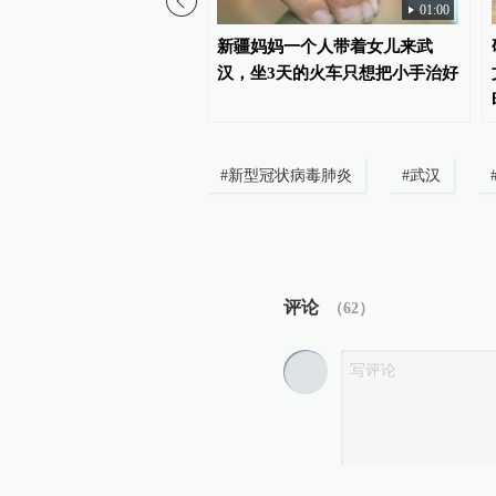
01:00
是吃出来的？华西医院：
新疆妈妈一个人带着女儿来武
注定，剩下三分才怪饮食
汉，坐3天的火车只想把小手治好
#
新型冠状病毒肺炎
#
武汉
评论
（
62
）