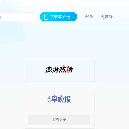
登录
下载客户端
无障碍
查看更多