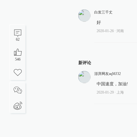
白发三千丈
好
2020-01-26
∙ 河南
62
546
新评论
澎湃网友aqMJ32
中国速度，加油!
2020-01-29
∙ 上海