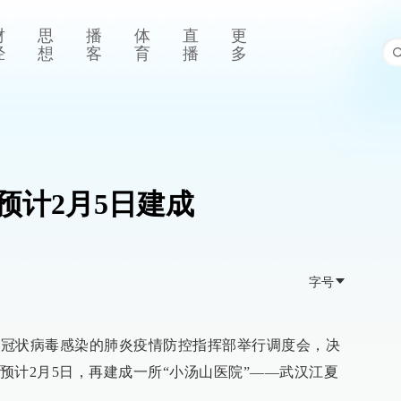
财
思
播
体
直
更
经
想
客
育
播
多
预计2月5日建成
字号
新型冠状病毒感染的肺炎疫情防控指挥部举行调度会，决
预计2月5日，再建成一所“小汤山医院”——武汉江夏
张。