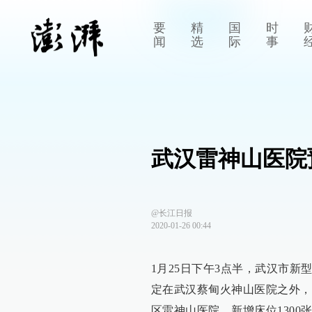
要
精
国
时
闻
选
际
事
武汉雷神山医院
@长江日报
2020-01-26 00:44
1月25日下午3点半，武汉市
定在武汉蔡甸火神山医院之外，
区雷神山医院，新增床位1300