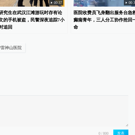
00:37
00:
研究生在武汉江滩游玩时存有论
医院收费员飞身翻出服务台急
文的手机被盗，民警深夜追踪7小
癫痫青年，三人分工协作抢回
时追回
命
#
雷神山医院
发表