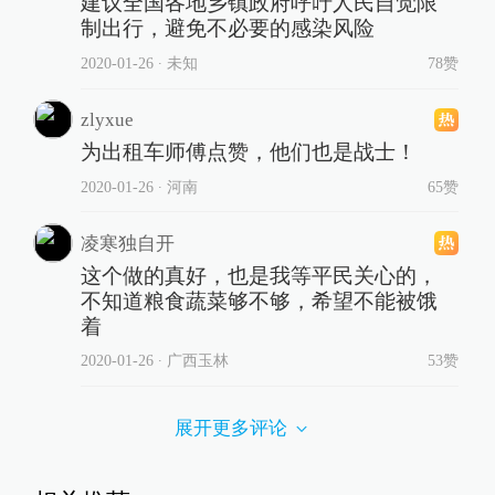
建议全国各地乡镇政府呼吁人民自觉限
制出行，避免不必要的感染风险
2020-01-26
∙ 未知
78赞
zlyxue
为出租车师傅点赞，他们也是战士！
2020-01-26
∙ 河南
65赞
凌寒独自开
这个做的真好，也是我等平民关心的，
不知道粮食蔬菜够不够，希望不能被饿
着
2020-01-26
∙ 广西玉林
53赞
展开更多评论