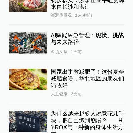
初步核实，涉事企业牛蛙货源
来自长沙和湛江
澎湃质量观
16小时前
AI赋能应急管理：现状、挑战
与未来路径
至顶头条
1天前
国家出手教减肥了！这份夏季
减肥食谱，华北地区的朋友们
请收好
人卫健康
3天前
为什么越来越多人愿意花几千
块，把自己练到崩溃？——H
YROX与一种新的身体生活方