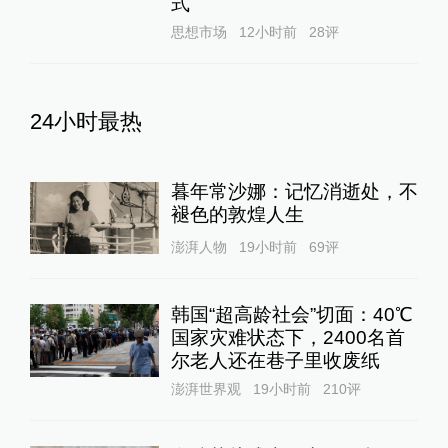
式
思想市场
12小时前
28
评
24小时最热
暮年常沙娜：记忆消逝处，不
褪色的敦煌人生
澎湃人物
19小时前
69
评
韩国“超高龄社会”切面：40℃
国家灾难状态下，2400名首
尔老人还在巷子里收废纸
澎湃世界观
19小时前
210
评