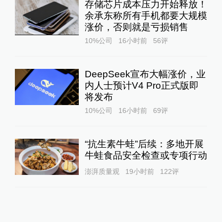
存储芯片成本压力开始释放！
余承东称所有手机都要大规模
涨价，否则就是亏损销售
10%公司
16小时前
56
评
DeepSeek宣布大幅涨价，业
内人士预计V4 Pro正式版即
将发布
10%公司
16小时前
69
评
“抗生素牛蛙”后续：多地开展
牛蛙食品安全检查或专项行动
澎湃质量观
19小时前
122
评