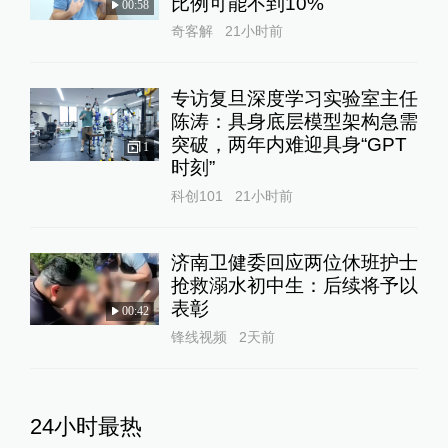
比例可能不到10%
00:58
奇客解
21小时前
专访复旦深度学习实验室主任
陈涛：具身底层模型架构急需
突破，两年内难迎具身“GPT
1
时刻”
科创101
21小时前
济南卫健委回应两位休班护士
抢救溺水初中生：后续将予以
表彰
00:42
锋线视频
2天前
24小时最热