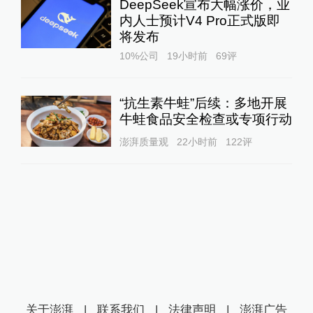
DeepSeek宣布大幅涨价，业
内人士预计V4 Pro正式版即
将发布
10%公司
19小时前
69
评
“抗生素牛蛙”后续：多地开展
牛蛙食品安全检查或专项行动
澎湃质量观
22小时前
122
评
关于澎湃
|
联系我们
|
法律声明
|
澎湃广告