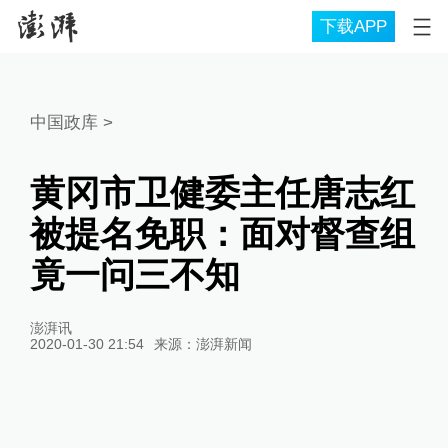
下载APP
中国政库
>
黄冈市卫健委主任唐志红
被提名免职：面对督查组
竟一问三不知
澎湃讯
2020-01-30 21:54
来源：
澎湃新闻