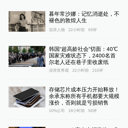
暮年常沙娜：记忆消逝处，不
褪色的敦煌人生
澎湃人物
22小时前
69
评
韩国“超高龄社会”切面：40℃
国家灾难状态下，2400名首
尔老人还在巷子里收废纸
澎湃世界观
22小时前
210
评
存储芯片成本压力开始释放！
余承东称所有手机都要大规模
涨价，否则就是亏损销售
10%公司
18小时前
56
评