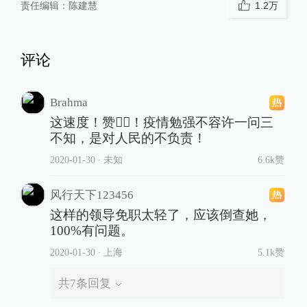
责任编辑：
陈建慧
1.2万
评论
Brahma
这速度！赞👍🏻！疫情勉强不容许一问三
不知，是对人民的不负责！
2020-01-30
∙ 未知
6.6k赞
风行天下123456
这样的领导免职太轻了，应该倒查她，
100%有问题。
2020-01-30
∙ 上海
5.1k赞
共
7
条回复