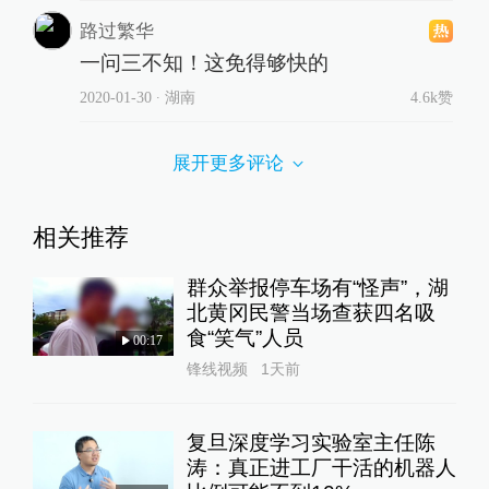
路过繁华
一问三不知！这免得够快的
2020-01-30
∙ 湖南
4.6k赞
展开更多评论
相关推荐
群众举报停车场有“怪声”，湖
北黄冈民警当场查获四名吸
食“笑气”人员
00:17
锋线视频
1天前
复旦深度学习实验室主任陈
涛：真正进工厂干活的机器人