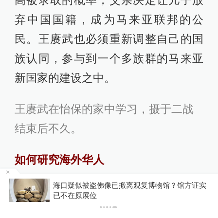
弃中国国籍，成为马来亚联邦的公
民。王赓武也必须重新调整自己的国
族认同，参与到一个多族群的马来亚
新国家的建设之中。
王赓武在怡保的家中学习，摄于二战
结束后不久。
如何研究海外华人
被盗佛像已搬离观复博物馆？馆方证实
海外华人的研究常常需要对词汇加以
你有权知道更多
展位
下载澎湃新闻客户
辨析。那些定居在海外，获得了居住