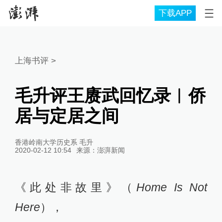
下载APP
上海书评
>
毛升评王赓武回忆录︱侨
居与定居之间
香港岭南大学历史系 毛升
2020-02-12 10:54
来源：
澎湃新闻
《此处非故里》（
Home Is Not
Here
），