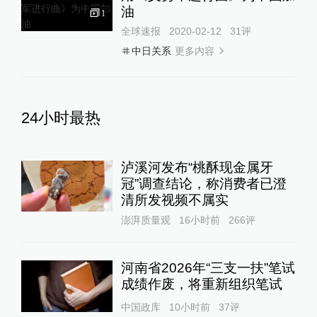
油
1
全球速报
2020-02-12
31
评
更多内容
中日关系
24小时最热
泸溪河发布“桃酥现金属牙
冠”调查结论，称消费者已澄
清所发视频不属实
澎湃质量观
16小时前
266
评
河南省2026年“三支一扶”笔试
成绩作废，将重新组织笔试
中国政库
10小时前
37
评