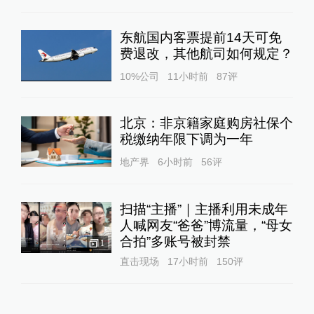
东航国内客票提前14天可免
费退改，其他航司如何规定？
10%公司
11小时前
87
评
北京：非京籍家庭购房社保个
税缴纳年限下调为一年
地产界
6小时前
56
评
扫描“主播”｜主播利用未成年
人喊网友“爸爸”博流量，“母女
合拍”多账号被封禁
1
直击现场
17小时前
150
评