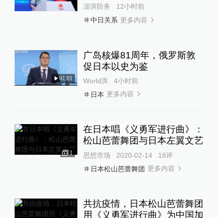
澎湃防务
12小时前
更多内容
中日关系
广岛核爆81周年，俄罗斯敦
促日本以史为鉴
01:01
World湃
4小时前
更多内容
日本
在日本唱《义勇军进行曲》：
松山芭蕾舞团与日本左翼文艺
1
思想市场
2020-02-14
18
评
更多内容
日本松山芭蕾舞团
共抗疫情，日本松山芭蕾舞团
用《义勇军进行曲》为中国加